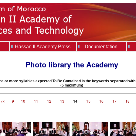
Hassan II Academy Press
Documentation
Photo library the Academy
ne or more syllables expected To Be Contained in the keywords separated wit
(5 maximum)
<<
9
10
11
12
13
14
15
16
17
18