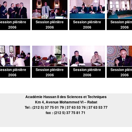
ession plénière
Session plénière
Session plénière
Session plén
2006
2006
2006
2006
ession plénière
Session plénière
Session plénière
Session plén
2006
2006
2006
2006
Académie Hassan II des Sciences et Techniques
Km 4, Avenue Mohammed VI – Rabat
Tel : (212 5) 37 75 01 79 | 37 63 53 76 | 37 63 53 77
fax : (212 5) 37 75 81 71