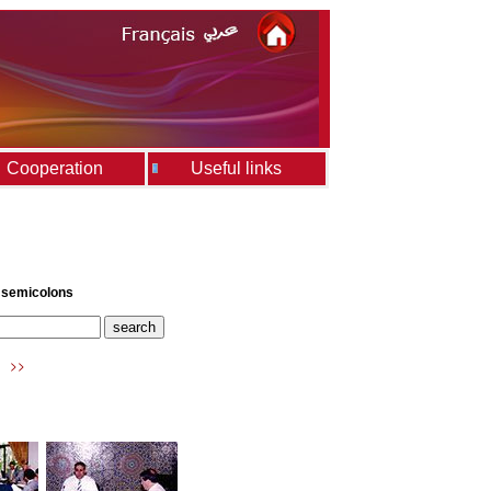
Cooperation
Useful links
h semicolons
>>