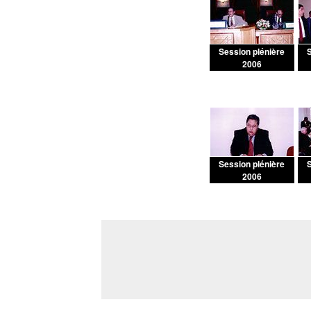
Session plénière
S
2006
Session plénière
S
2006