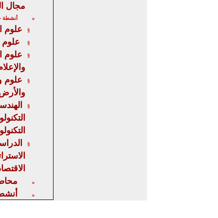
مجال ال
أنشطة خا
o
علوم ال
§
علوم و
§
علوم ا
§
والإعلام
علوم وت
§
والأرض 
الهندسة
§
التكنولو
التكنول
الدراس
§
الاسترات
الاقت
صاد
محاض
o
أنشط
o