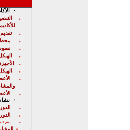
·
الأكا
التنص
o
للأكاديم
تقديم
o
محطات
o
نصوص
o
الهيكل
o
الأجهز
o
الهيكل
o
الأعض
o
والمشا
الأعض
o
·
نشاط 
الدور
o
الدور
o
دعم الب
o
المشا
§