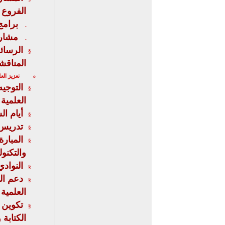
الفروع ا
برامج
-
مشار
-
الرسائ
§
المناقش
تعزيز الع
o
التوجي
§
العلمية
أيام ال
§
تدريس 
§
المبارة
§
والتكنول
النوادي
§
دعم ال
§
العلمية
تكوين 
§
الكتابة