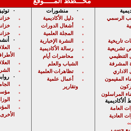
مخـــطط المـــــوقع
ديمية
·
منشورات
·
توثي
يب الرسمي
دليل الأكاديمية
خزانة
o
o
ية
أشغال الدورات
خزانة
o
o
المجلة العلمية
خزانة
o
o
 تاريخية
النشرة الإخبارية
·
أنشط
o
العلا
 تشريعية
رسالة الأكاديمية
o
o
الأطرا
التنظيمي
محاضرات أيام
o
العلاق
ة المشرفة
الشباب والعلم
o
الشرك
 الاداري
تظاهرات
العلمية
o
o
·
رواب
اء المقيمون
أعمال علمية
o
الجام
ركون
وتقارير
o
مؤسس
اء المراسلون
o
الوزا
ألأكاديمية
o
المؤ
ات العامة
o
الأخرى
ات العادية
حث
ريع حسب