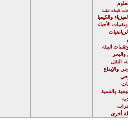
علوم
صة بالهيئات العلمية
فيزياء والكيميا
تقنيات الأحياء
لرياضيات
قنيات البيئة
والبحر
، النقل
جي والإبداع
وجي
ات
يجية
والتنمية
ية
رات
ة أخرى