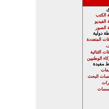
ق
 الكتب
 الفيديو
 الصور
ة دولية
قات المتعددة
ف
ات الثنائية
اء الوطنيين
ط مفيدة
عات
ات البحث
رات
سسات