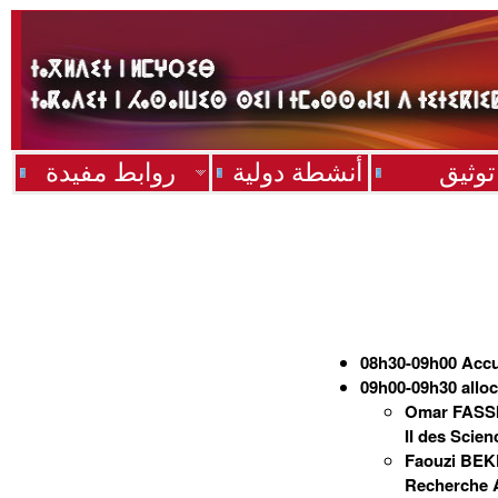
توثيق
أنشطة دولية
روابط مفيدة
08h30-09h00 Accue
09h00-09h30 allo
Omar FASSI-
II des Scien
Faouzi BEKK
Recherche 