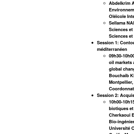
Abdelkrim AD
Environneme
Oléicole Int
Sellama NAD
Sciences et
Sciences et
Session 1: Contour
méditerranéen
09h30-10h00
oil markets 
global chang
Bouchaib 
Montpellier,
Coordonnate
Session 2: Acquis
10h00-10h15:
biotiques et
Cherkaoui E
Bio-ingénier
Université 