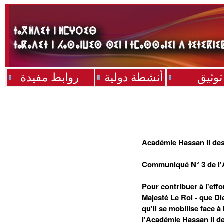
توثيق
أنشطة دولية
روابط مفيدة
Académie Hassan II des
Communiqué N° 3 de l'
Pour contribuer à l'effo
Majesté Le Roi - que Di
qu'il se mobilise face 
l'Académie Hassan II de