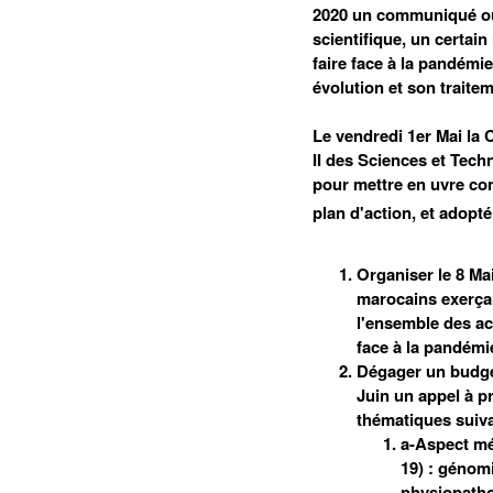
2020 un communiqué où e
scientifique, un certa
faire face à la pandémi
évolution et son traitem
Le vendredi 1er Mai la
II des Sciences et Tech
pour mettre en uvre co
plan d'action, et adopté
Organiser le 8 Ma
marocains exerçan
l'ensemble des ac
face à la pandémi
Dégager un budget
Juin un appel à p
thématiques suiva
a-Aspect mé
19) : génom
physiopatho