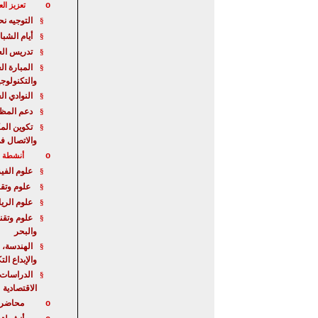
o
تعزيز الع
التوجيه ن
§
أيام الشبا
§
تدريس الع
§
المبارة
الع
§
والتكنولوجي
النوادي ال
§
دعم المظا
§
تكوين الم
§
والاتصال ف
o
أنشطة خا
علوم الفيز
§
علوم وتقن
§
علوم الري
§
علوم وتقن
§
والبحر
الهندسة، 
§
والإبداع ال
الدراسات 
§
الاقت
صادية
محاضر
o