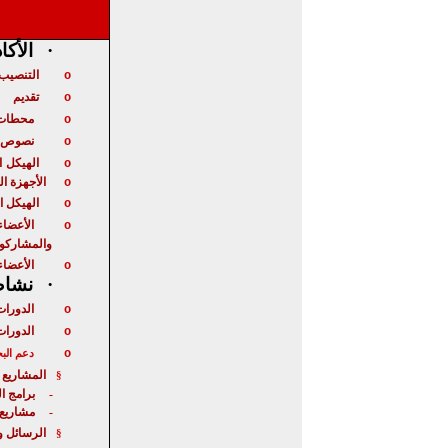
·
الأكا
التنصيب 
o
تقديم
o
محطات 
o
نصوص ت
o
الهيكل
ا
o
الأجهزة ا
o
الهيكل ا
o
الأعضاء
o
والمشاركو
الأعضاء
o
·
نشاط 
الدورات
o
الدورات
o
o
دعم الب
المشاريع 
§
برامج ا
-
مشاريع
-
الرسائل و
§