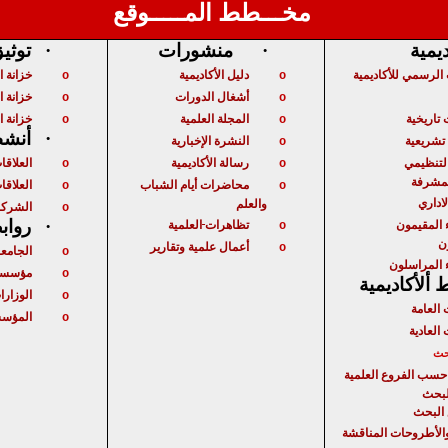
مخـــطط المـــــوقع
ديمية
·
منشورات
·
توثي
الرسمي للأكاديمية
دليل الأكاديمية
خزانة 
o
o
أشغال الدورات
خزانة ا
o
o
تاريخية
المجلة العلمية
خزانة ا
o
o
·
أنشط
شريعية
النشرة الإخبارية
o
لتنظيمي
رسالة الأكاديمية
العلاقا
o
o
لمشرفة
محاضرات أيام الشباب
العلاقات
o
o
لاداري
والعلم
الشركا
o
 المقيمون
تظاهرات
العلمية
·
رواب
o
ن
أعمال علمية وتقارير
o
الجامع
o
 المراسلون
مؤسسا
o
ألأكاديمية
الوزارا
o
 العامة
المؤسس
o
 العادية
حث
حسب الفروع العلمية
لبحث
البحث
الأطروحات المناقشة