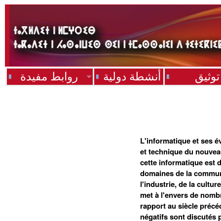
توثيق
أنشطة دولية
روابط مفيدة
L'informatique et ses é
et technique du nouvea
cette informatique est 
domaines de la communi
l'industrie, de la cultur
met à l'envers de nomb
rapport au siècle précéd
négatifs sont discutés p