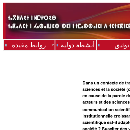
توثيق
أنشطة دولية
روابط مفيدة
Dans un contexte de tra
sciences et la société 
en cause de la parole 
acteurs et des sciences p
communication scientif
institutionnelle croiss
scientifique est-il adap
société ? Susciter des v