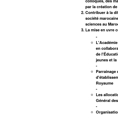
colloques, des man
par la création de
Contribuer à la di
société marocain
sciences au Maro
La mise en uvre 
-
L'Académie 
en collabor
de l'Éducati
jeunes et la
-
Parrainage d
d'établissem
Royaume
-
Les allocat
Général des
-
Organisatio
- -