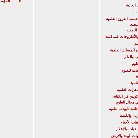
المؤسس
o
 العادية
حث
حسب الفروع العلمية
لبحث
البحث
الأطروحات المناقشة
لم
حو المسالك العلمية
ب والعلم
لوم
امة للعلوم
ة
علمية
هرات العلمية
كونين في الكتابة
ي مجال العلوم
صة بالهيئات العلمية
ياء والكيميا
يات الأحياء
اضيات والإعلام
يات البيئة والأرض