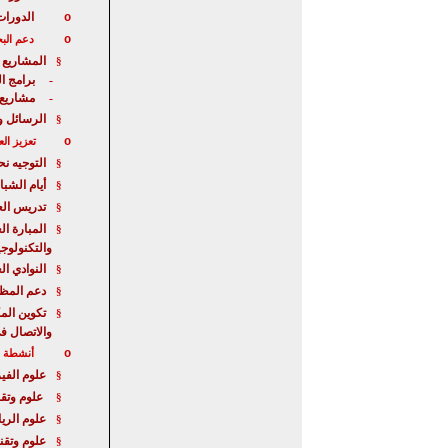
الدورات
o
o
دعم الب
المشاريع 
§
برامج ا
-
مشاريع
-
الرسائل و
§
o
تعزيز الع
التوجيه ن
§
أيام الشبا
§
تدريس الع
§
المبارة
الع
§
والتكنولوجي
النوادي ال
§
دعم المظا
§
تكوين الم
§
والاتصال ف
o
أنشطة خا
علوم الفيز
§
علوم وتقن
§
علوم الري
§
علوم وتقن
§