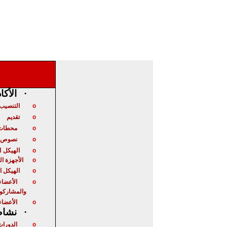
·
الأكا
التنصيب 
o
تقديم
o
محطات 
o
نصوص ت
o
الهيكل
ا
o
الأجهزة ا
o
الهيكل ا
o
الأعضاء
o
والمشاركو
الأعضاء
o
·
نشاط 
الدورات
o