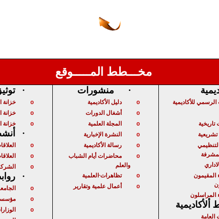
مخـــطط المـــــوقع
ديمية
·
منشورات
·
توثي
الرسمي للأكاديمية
دليل الأكاديمية
خزانة 
o
o
أشغال الدورات
خزانة ا
o
o
تاريخية
المجلة العلمية
خزانة ا
o
o
·
أنشط
شريعية
النشرة الإخبارية
o
لتنظيمي
رسالة الأكاديمية
العلاقا
o
o
لمشرفة
محاضرات أيام الشباب
العلاقات
o
o
لاداري
والعلم
الشركا
o
 المقيمون
تظاهرات
العلمية
·
رواب
o
ن
أعمال علمية وتقارير
o
الجامع
o
 المراسلون
مؤسسا
o
ألأكاديمية
الوزارا
o
 العامة