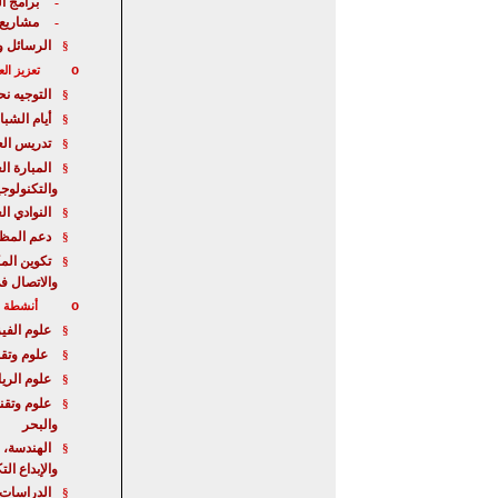
برامج ا
-
مشاريع
-
الرسائل و
§
o
تعزيز الع
التوجيه ن
§
أيام الشبا
§
تدريس الع
§
المبارة
الع
§
والتكنولوجي
النوادي ال
§
دعم المظا
§
تكوين الم
§
والاتصال ف
o
أنشطة خا
علوم الفيز
§
علوم وتقن
§
علوم الري
§
علوم وتقن
§
والبحر
الهندسة، 
§
والإبداع ال
الدراسات 
§