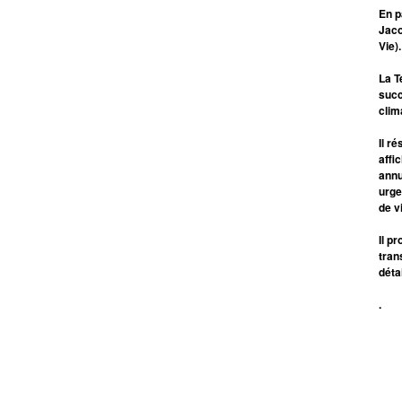
En p
Jaco
Vie).
La T
succ
clim
Il r
affi
annu
urge
de v
Il p
tran
déta
.