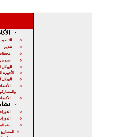
الأكا
·
التنصيب 
o
تقديم
o
محطات 
o
نصوص ت
o
الهيكل
ا
o
الأجهزة ا
o
الهيكل ا
o
الأعضاء
o
والمشاركو
الأعضاء
o
نشاط 
·
الدورات
o
الدورات
o
o
دعم الب
المشاريع 
§