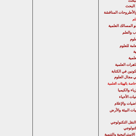
لبحث
البحث
الأطروحات المناقشة
لم
حو المسالك العلمية
ب والعلم
لوم
امة للعلوم
ة
علمية
هرات العلمية
كونين في الكتابة
ي مجال العلوم
صة بالهيئات العلمية
ياء والكيميا
يات الأحياء
اضيات والإعلام
يات البيئة والأرض
النقل التكنولوجي
تكنولوجي
الاستراتيجية
والتنمية