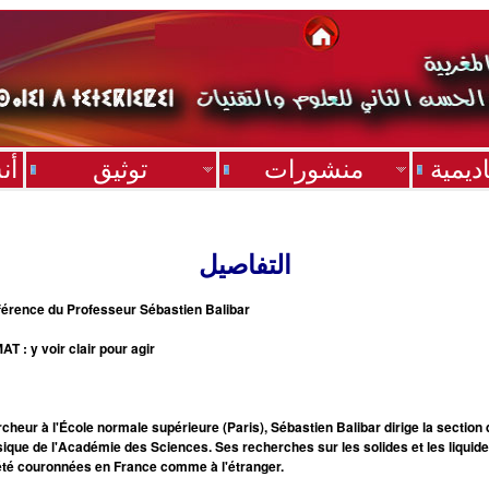
ديمية
منشورات
توثيق
أن
التفاصيل
érence du Professeur Sébastien Balibar
AT : y voir clair pour agir
cheur à l'École normale supérieure (Paris), Sébastien Balibar dirige la section 
ique de l'Académie des Sciences. Ses recherches sur les solides et les liquid
été couronnées en France comme à l'étranger.