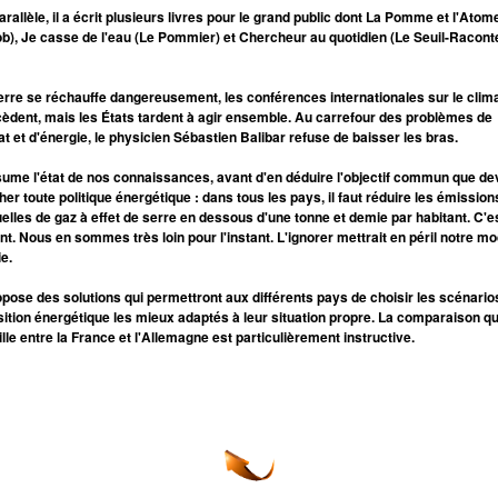
arallèle, il a écrit plusieurs livres pour le grand public dont La Pomme et l'Atom
b), Je casse de l'eau (Le Pommier) et Chercheur au quotidien (Le Seuil-Raconte
erre se réchauffe dangereusement, les conférences internationales sur le clim
èdent, mais les États tardent à agir ensemble. Au carrefour des problèmes de
at et d'énergie, le physicien Sébastien Balibar refuse de baisser les bras.
ésume l'état de nos connaissances, avant d'en déduire l'objectif commun que de
cher toute politique énergétique : dans tous les pays, il faut réduire les émission
elles de gaz à effet de serre en dessous d'une tonne et demie par habitant. C'e
nt. Nous en sommes très loin pour l'instant. L'ignorer mettrait en péril notre m
ie.
ropose des solutions qui permettront aux différents pays de choisir les scénario
sition énergétique les mieux adaptés à leur situation propre. La comparaison qu'
ille entre la France et l'Allemagne est particulièrement instructive.