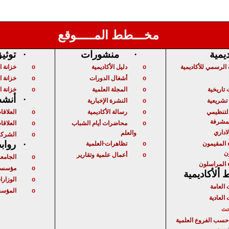
مخـــطط المـــــوقع
توثي
·
منشورات
·
ديمية
الرسمي للأكاديمية
دليل الأكاديمية
خزانة 
o
o
أشغال الدورات
خزانة ا
o
o
تاريخية
المجلة العلمية
خزانة ا
o
o
أنشط
·
شريعية
النشرة الإخبارية
o
لتنظيمي
رسالة الأكاديمية
العلاقا
o
o
لمشرفة
محاضرات أيام الشباب
العلاقات
o
o
لاداري
والعلم
الشركا
o
 المقيمون
تظاهرات
العلمية
رواب
·
o
ن
أعمال علمية وتقارير
الجامع
o
o
 المراسلون
مؤسسا
o
ألأكاديمية
الوزارا
o
 العامة
المؤسس
o
 العادية
حث
حسب الفروع العلمية