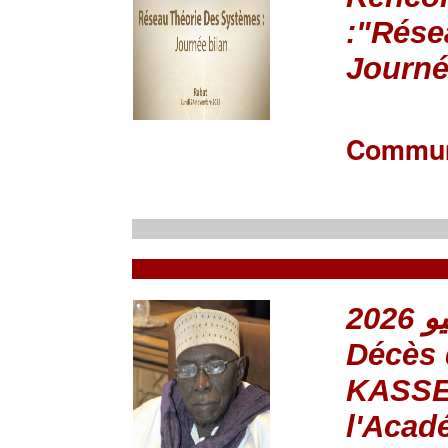
:"Rése
Journé
Commun
Décès 
KASSE
l'Acad