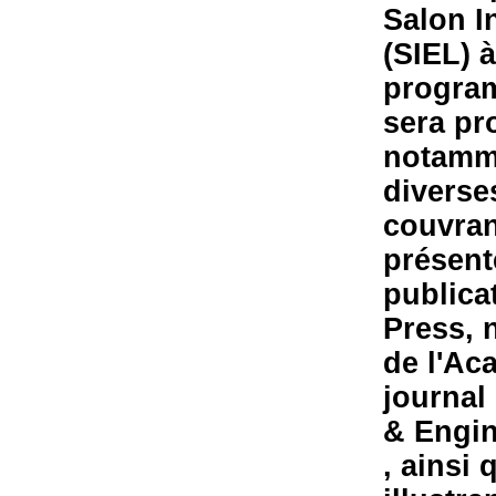
Salon In
(SIEL) 
program
sera pr
notamme
diverse
couvran
présent
publica
Press, 
de l'Aca
journal
& Engin
, ainsi