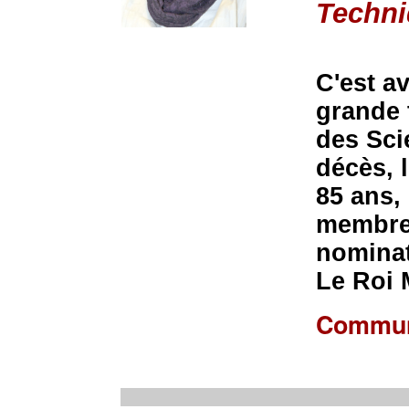
Techn
C'est a
grande 
des Sci
décès, l
85 ans,
membre 
nominat
Le Roi 
Commun