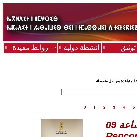
توثيق
أنشطة دولية
روابط مفيدة
ية المتباعدة بفواصل منقوطة
0
1
2
3
4
5
Rencon