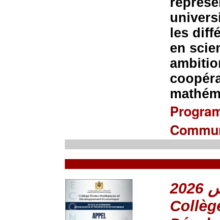
représe
univers
les dif
en scie
ambitio
coopéra
mathéma
Progra
Commun
Collèg