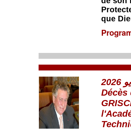
de son 
Protect
que Die
Progra
Décès 
GRISCE
l'Acad
Techni