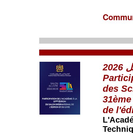
Commun
Partic
des Sc
31ème 
de l'éd
L'Acadé
Techniq