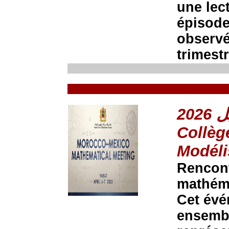
une lec
épisode
observé
trimest
Collèg
Modéli
Rencon
mathém
Cet évé
ensembl