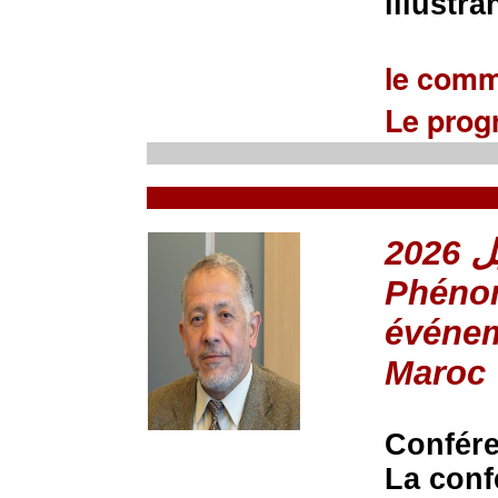
illustra
le comm
Le pro
Phénom
événem
Maroc
Confér
La conf