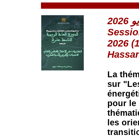
Sessio
2026 (
Hassan
La thém
sur "Les
énergét
pour le
thémati
les ori
transit