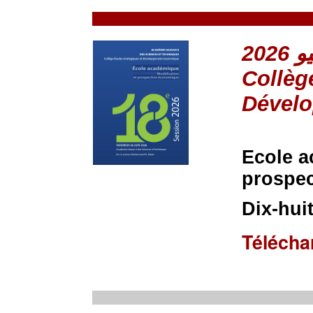
Collèg
Dével
Ecole a
prospec
Dix-hui
Télécha