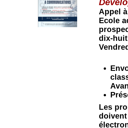
Dével
Appel 
Ecole a
prospec
dix-hui
Vendred
Envo
clas
Avan
Prés
Les pro
doivent
électro