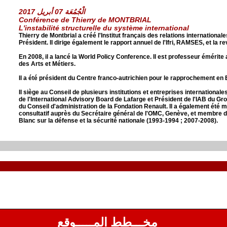
الْجُمُعَة 07 أبريل 2017
Conférence de Thierry de MONTBRIAL
L'instabilité structurelle du système international
Thierry de Montbrial a créé l'Institut français des relations internationale
Président. ll dirige également le rapport annuel de l'Ifri, RAMSES, et la r
En 2008, il a lancé la World Policy Conference. Il est professeur émérite
des Arts et Métiers.
Il a été président du Centre franco-autrichien pour le rapprochement en
Il siège au Conseil de plusieurs institutions et entreprises internationa
de l'International Advisory Board de Lafarge et Président de l'IAB du 
du Conseil d'administration de la Fondation Renault. Il a également été
consultatif auprès du Secrétaire général de l'OMC, Genève, et membre 
Blanc sur la défense et la sécurité nationale (1993-1994 ; 2007-2008).
مخـــطط المـــــوقع