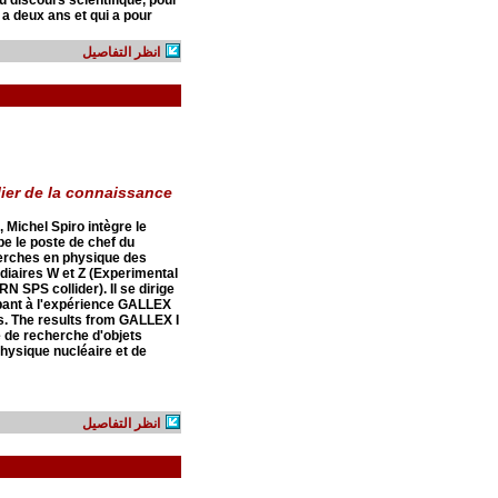
 a deux ans et qui a pour
انظر التفاصيل
ier de la connaissance
 Michel Spiro intègre le
e le poste de chef du
herches en physique des
édiaires W et Z (Experimental
N SPS collider). Il se dirige
ipant à l'expérience GALLEX
s. The results from GALLEX I
e de recherche d'objets
physique nucléaire et de
انظر التفاصيل