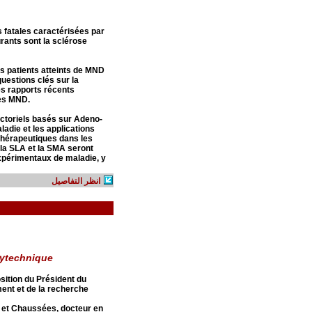
 fatales caractérisées par
rants sont la sclérose
s patients atteints de MND
questions clés sur la
s rapports récents
les MND.
toriels basés sur Adeno-
ladie et les applications
thérapeutiques dans les
la SLA et la SMA seront
xpérimentaux de maladie, y
انظر التفاصيل
lytechnique
sition du Président du
ment et de la recherche
s et Chaussées, docteur en