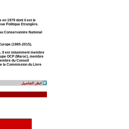
s en 1979 dont il est le
evue Politique Etrangère.
 au Conservatoire National
 Europe (1985-2015).
les. Il est notamment membre
Groupe OCP (Maroc), membre
 membre du Conseil
de la Commission du Livre
انظر التفاصيل