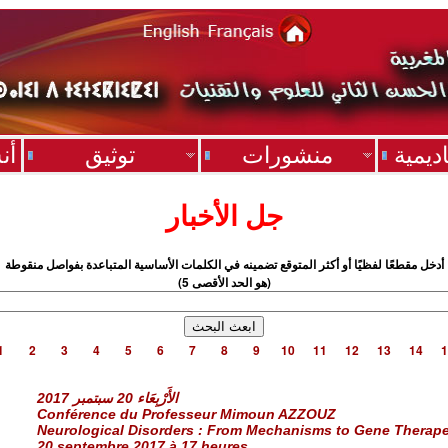
ديمية
منشورات
توثيق
أن
جل الأخبار
أدخل مقطعًا لفظيًا أو أكثر المتوقع تضمينه في الكلمات الأساسية المتباعدة بفواصل منقوطة
(5 هو الحد الأقصى)
1
2
3
4
5
6
7
8
9
10
11
12
13
14
1
الأَرْبِعَاء 20 سبتمبر 2017
Conférence du Professeur Mimoun AZZOUZ
Neurological Disorders : From Mechanisms to Gene Therape
20 septembre 2017 à 17 heures