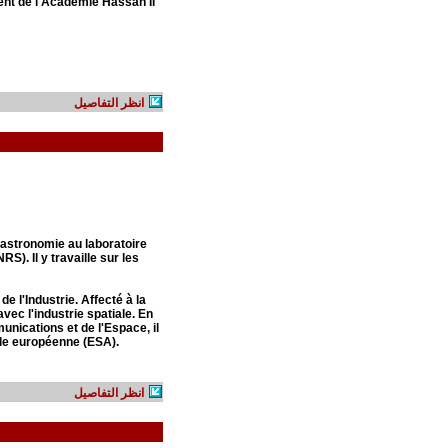
t de l'Académie Hassan II
انظر التفاصيل
stronomie au laboratoire
S). Il y travaille sur les
de l'Industrie. Affecté à la
vec l'industrie spatiale. En
nications et de l'Espace, il
ale européenne (ESA).
انظر التفاصيل