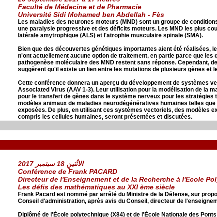
Faculté de Médecine et de Pharmacie
Université Sidi Mohamed ben Abdellah - Fès
Les maladies des neurones moteurs (MND) sont un groupe de conditions
une paralysie progressive et des déficits moteurs. Les MND les plus cou
latérale amytrophique (ALS) et l'atrophie musculaire spinale (SMA).
Bien que des découvertes génétiques importantes aient été réalisées, le
n'ont actuellement aucune option de traitement, en partie parce que les 
pathogenèse moléculaire des MND restent sans réponse. Cependant, de
suggèrent qu'il existe un lien entre les mutations de plusieurs gènes et 
Cette conférence donnera un aperçu du développement de systèmes vec
Associated Virus (AAV 1-3). Leur utilisation pour la modélisation de la ma
pour le transfert de gènes dans le système nerveux pour les stratégies 
modèles animaux de maladies neurodégénératives humaines telles que 
exposées. De plus, en utilisant ces systèmes vectoriels, des modèles e
compris les cellules humaines, seront présentées et discutées.
الاثْنَينِ 18 سبتمبر 2017
Conférence de Frank PACARD
Directeur de l'Enseignement et de la Recherche à l'Ecole Po
Les défis des mathématiques au XXI ème siècle
Frank Pacard est nommé par arrêté du Ministre de la Défense, sur propo
Conseil d'administration, après avis du Conseil, directeur de l'enseigne
Diplômé de l'École polytechnique (X84) et de l'École Nationale des Pont