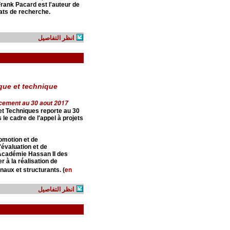
Frank Pacard est l'auteur de
rats de recherche.
انظر التفاصيل
ique et technique
ncement au 30 aout 2017
et Techniques reporte au 30
le cadre de l'appel à projets
omotion et de
'évaluation et de
'Académie Hassan II des
r à la réalisation de
en
naux et structurants. (
انظر التفاصيل