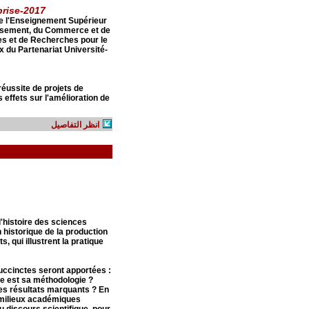
prise-2017
 de l'Enseignement Supérieur
stissement, du Commerce et de
es et de Recherches pour le
x du Partenariat Université-
 réussite de projets de
 effets sur l'amélioration de
انظر التفاصيل
l'histoire des sciences
historique de la production
, qui illustrent la pratique
uccinctes seront apportées :
le est sa méthodologie ?
les résultats marquants ? En
s milieux académiques
u discours scientifique, pour