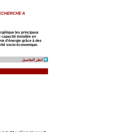
 RECHERCHE A
rgétique les principaux
e capacité installée en
mie d'énergie grâce à des
ivité socio-économique.
انظر التفاصيل