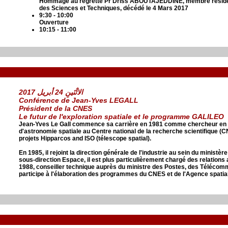
Hommage au regretté Pr Driss ABOUTAJEDDINE, membre résiden
des Sciences et Techniques, décédé le 4 Mars 2017
9:30 - 10:00
Ouverture
10:15 - 11:00
الاثْنَينِ 24 أبريل 2017
Conférence de Jean-Yves LEGALL
Président de la CNES
Le futur de l'exploration spatiale et le programme GALILEO
Jean-Yves Le Gall commence sa carrière en 1981 comme chercheur en a
d'astronomie spatiale au Centre national de la recherche scientifique (CNR
projets Hipparcos and ISO (télescope spatial).
En 1985, il rejoint la direction générale de l'industrie au sein du ministère 
sous-direction Espace, il est plus particulièrement chargé des relations a
1988, conseiller technique auprès du ministre des Postes, des Télécommu
participe à l'élaboration des programmes du CNES et de l'Agence spati