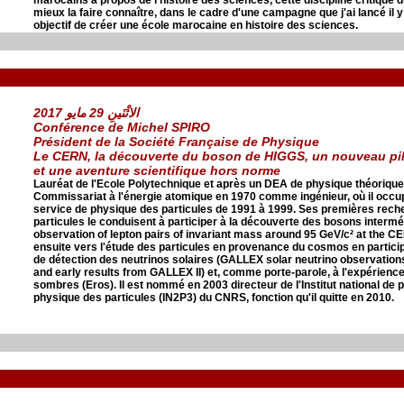
mieux la faire connaître, dans le cadre d'une campagne que j'ai lancé il y
objectif de créer une école marocaine en histoire des sciences.
الاثْنَينِ 29 مايو 2017
Conférence de Michel SPIRO
Président de la Société Française de Physique
Le CERN, la découverte du boson de HIGGS, un nouveau pil
et une aventure scientifique hors norme
Lauréat de l'Ecole Polytechnique et après un DEA de physique théorique,
Commissariat à l'énergie atomique en 1970 comme ingénieur, où il occup
service de physique des particules de 1991 à 1999. Ses premières rec
particules le conduisent à participer à la découverte des bosons interm
observation of lepton pairs of invariant mass around 95 GeV/c² at the CER
ensuite vers l'étude des particules en provenance du cosmos en partic
de détection des neutrinos solaires (GALLEX solar neutrino observation
and early results from GALLEX II) et, comme porte-parole, à l'expérienc
sombres (Eros). Il est nommé en 2003 directeur de l'Institut national de 
physique des particules (IN2P3) du CNRS, fonction qu'il quitte en 2010.