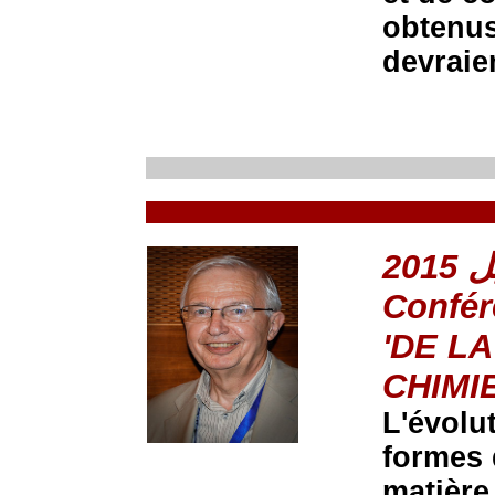
obtenus
devraie
Confér
'DE LA
CHIMIE
L'évolu
formes 
matière,