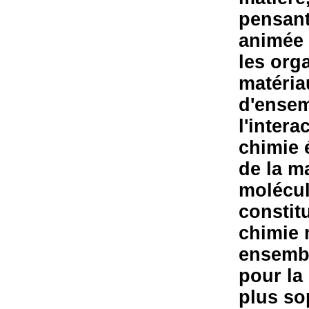
pensant
animée 
les org
matéria
d'ensem
l'intera
chimie 
de la m
molécul
constit
chimie 
ensembl
pour la
plus so