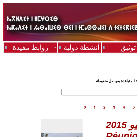
توثيق
أنشطة دولية
روابط مفيدة
ية المتباعدة بفواصل منقوطة
0
1
2
3
4
5
Réuni