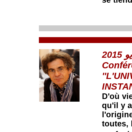
Confér
''L'UN
INSTAN
D'où vi
qu'il y 
l'origi
toutes, 