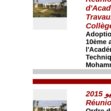
d'Acad
Travau
Collèg
Adoptio
10ème a
l'Acadé
Techniq
Mohamm
Réunio
Ordre d