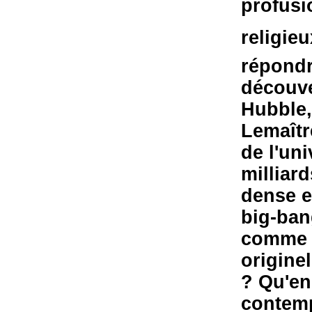
profusi
religieu
répondr
découve
Hubble,
Lemaîtr
de l'un
milliar
dense e
big-bang
comme o
originel
? Qu'en
contem