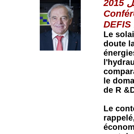
Confér
DEFIS
Le sola
doute l
énergie
l'hydra
compara
le doma
de R &D
Le cont
rappelé
économi