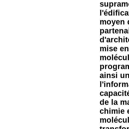
supramo
l'édifi
moyen d
partena
d'archi
mise en
molécul
program
ainsi u
l'inform
capacit
de la ma
chimie 
molécul
transfo