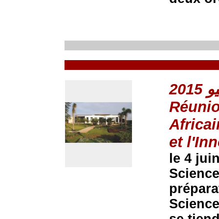
Réunio
Africai
et l'In
le 4 ju
Science
prépara
Science
se tiend