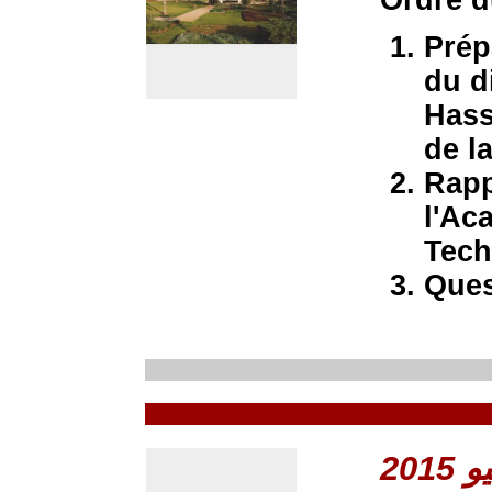
Prép
du d
Hass
de l
Rapp
l'Ac
Tech
Ques