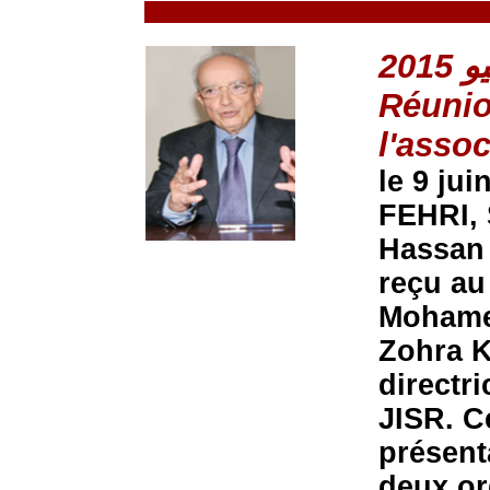
Réunio
l'asso
le 9 ju
FEHRI, 
Hassan 
reçu au
Mohame
Zohra K
directr
JISR. C
présent
deux o