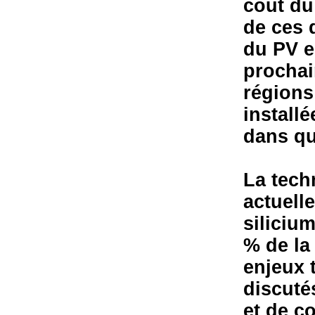
cout du
de ces 
du PV e
procha
régions
install
dans qu
La tech
actuell
silicium
% de la
enjeux 
discuté
et de c