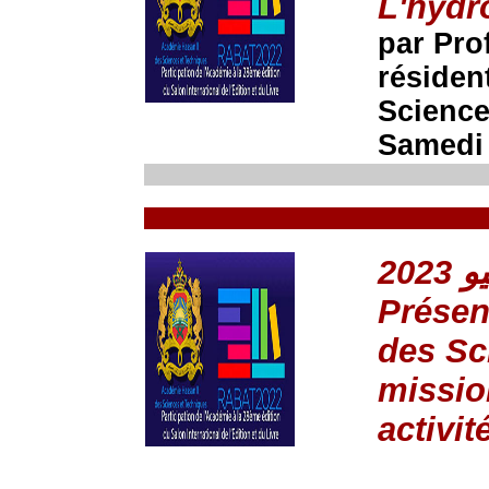
L'hydr
par Pro
résiden
Science
Samedi 
Présen
des Sc
missio
activit