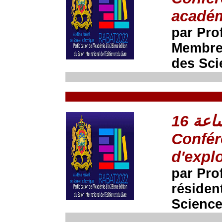
académ
par Pr
Membre 
des Sci
Confér
d'explo
par Pr
résiden
Science