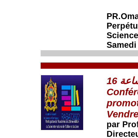
PR.Omar
Perpétu
Science
Samedi 
Confér
promoti
Vendre
par Pr
Directe