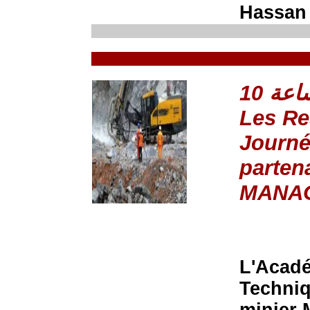
Hassan 
Les Re
Journé
parten
MANA
L'Acadé
Techniq
minier