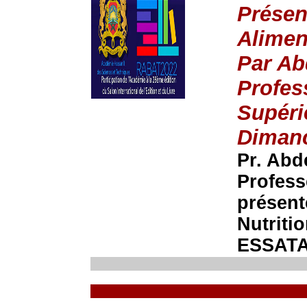
Présen
Aliment
Par A
Profes
Supéri
Dimanc
Pr. Ab
Profess
présent
Nutritio
ESSATA