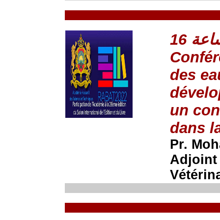
Confér
des ea
dévelo
un con
dans l
Pr. Mo
Adjoint
Vétérin