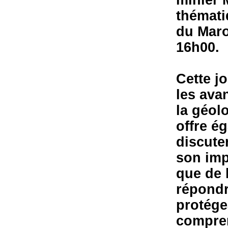
thémati
du Maro
16h00.
Cette j
les ava
la géolo
offre é
discuter
son impa
que de 
répondr
protége
compren