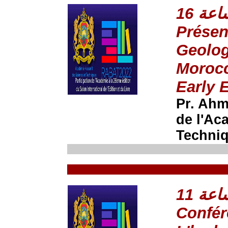
Présen
Geolog
Morocc
Early 
Pr. Ah
de l'Ac
Techni
Confér