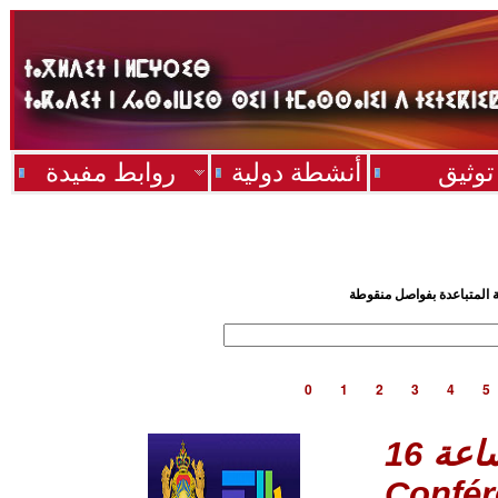
توثيق
أنشطة دولية
روابط مفيدة
ية المتباعدة بفواصل منقوطة
0
1
2
3
4
5
Confér