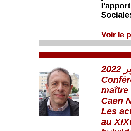
l'appor
Sociale
Voir le
Confér
maître
Caen N
Les ac
au XIXe