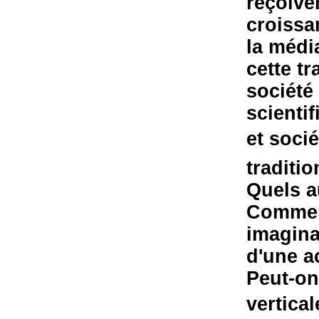
reçoiven
croissa
la média
cette t
société
scientif
et socié
traditi
Quels a
Comment
imagina
d'une a
Peut-on
vertica