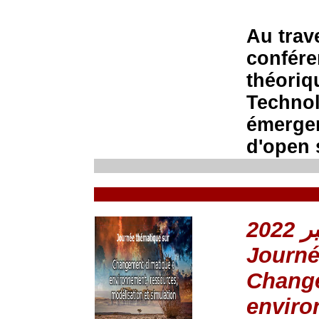
Au trav
confére
théoriq
Technol
émergen
d'open 
Journé
Change
enviro