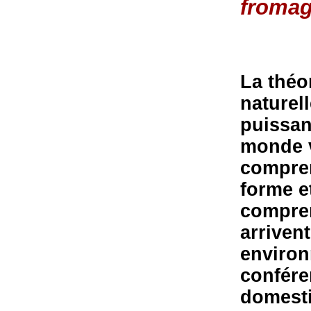
froma
La théor
naturel
puissan
monde vi
compren
forme e
compre
arriven
environ
confére
domesti