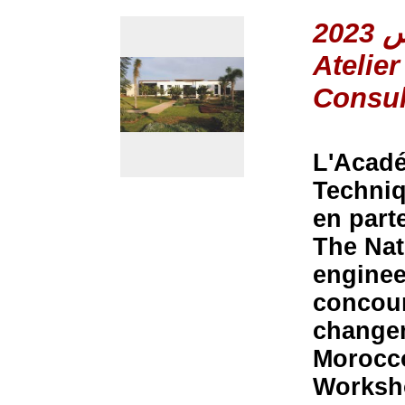
Atelie
Consul
L'Acadé
Techniq
en part
The Nat
enginee
concour
changem
Morocco
Worksh