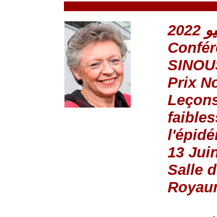
Confér
SINOU
Prix N
Leçons
faible
l'épid
13 Jui
Salle 
Royau