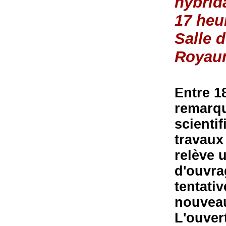
hybrid
17 heu
Salle 
Royau
Entre 1
remarqu
scienti
travaux 
relève 
d'ouvra
tentati
nouveau
L'ouver