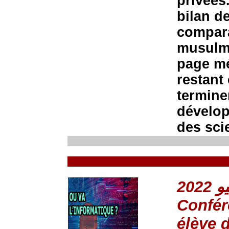
privées
bilan d
compara
musulma
page mé
restant
termine
dévelop
des sci
Confér
élève 