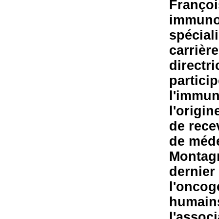
Françoi
immunol
spéciali
carrière
directr
partici
l'immun
l'origin
de rece
de méde
Montagn
dernier
l'oncog
humains
l'assoc