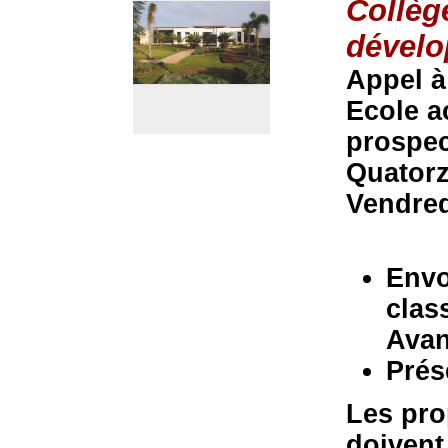
Collèg
dével
Appel 
Ecole a
prospec
Quatorz
Vendred
Envo
clas
Avan
Prés
Les pro
doivent