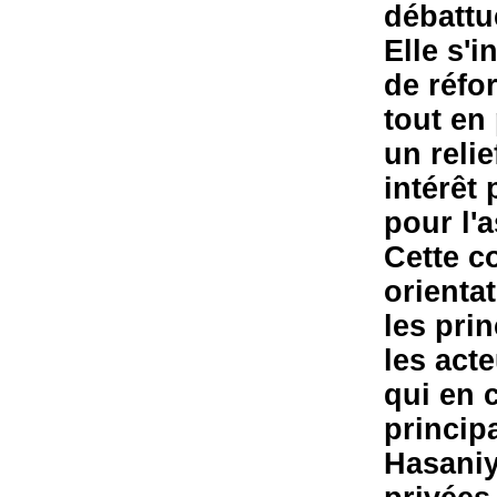
débattue
Elle s'
de réfo
tout en 
un relie
intérêt
pour l'
Cette c
orienta
les pri
les act
qui en 
principa
Hasaniy