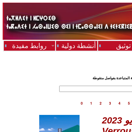
توثيق
أنشطة دولية
روابط مفيدة
ية المتباعدة بفواصل منقوطة
0
1
2
3
4
5
Verrou