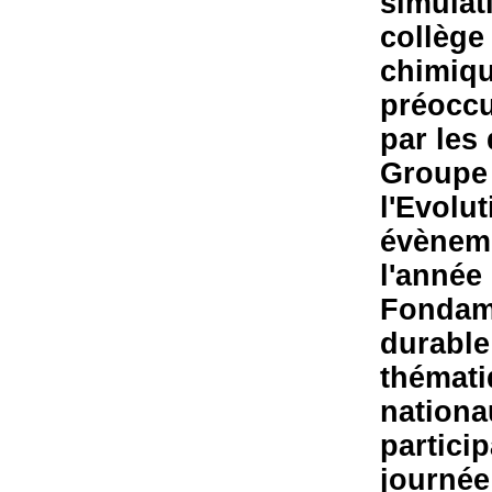
simulat
collège
chimiqu
préoccu
par les
Groupe 
l'Evolu
évèneme
l'année
Fondam
durable
thémati
nationa
partici
journée