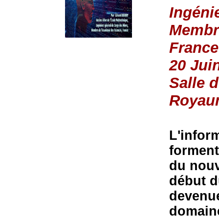
Ingéni
Membre
France
20 Jui
Salle 
Royau
L'infor
forment
du nou
début d
devenue
domaine