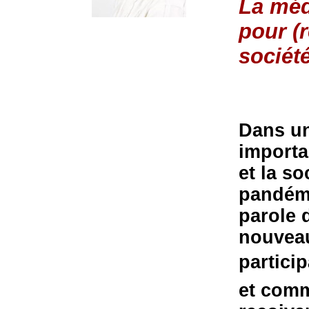
La médi
pour (
sociét
Dans un
importa
et la s
pandémi
parole 
nouveau
particip
et comm