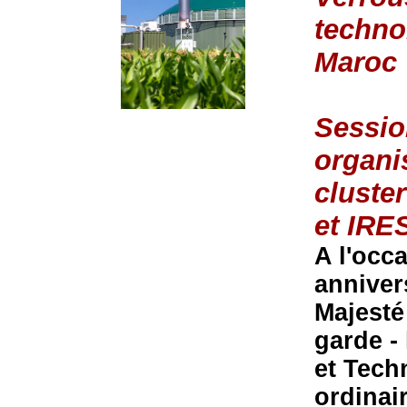
techno
Maroc
Sessio
organi
cluste
et IRE
A l'occ
anniver
Majesté
garde -
et Tech
ordinai