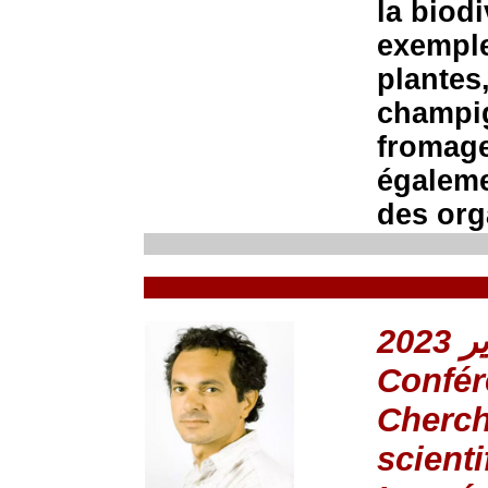
la biodi
exemple
plantes,
champig
fromage
égalemen
des org
Confér
Cherch
scienti