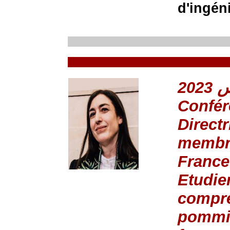
d'ingén
Confér
Direct
membre
France
Etudie
compre
pommie