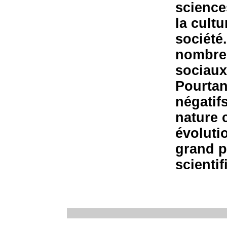
science
la cult
société.
nombre
sociaux
Pourtant
négatifs
nature 
évoluti
grand p
scientif