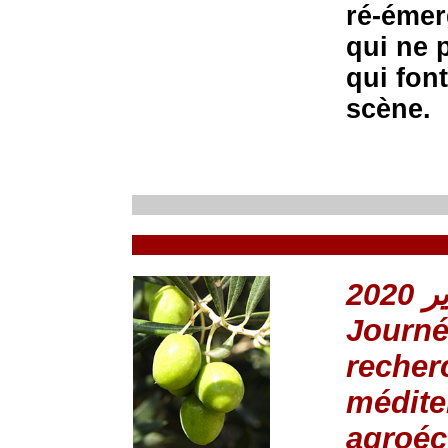
ré-émer
qui ne 
qui font
scène.
Journé
recherc
médite
agroéc