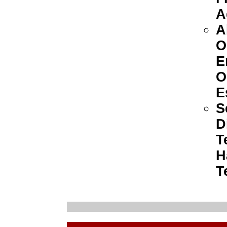
A
A
O
E
O
E
S
D
T
H
T