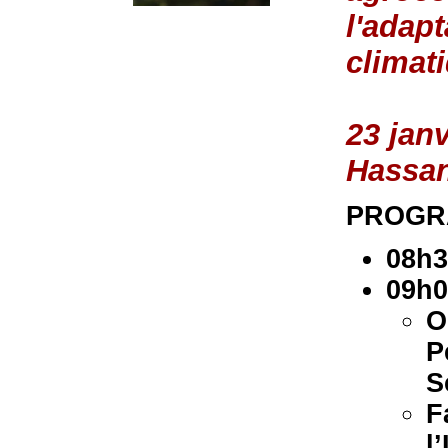
l'adap
climat
23 jan
Hassan
PROGR
08h3
09h0
O
P
S
F
l