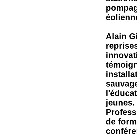
pompage
éolienn
Alain G
reprise
innovat
témoign
installa
sauvage
l'éduca
jeunes.
Profess
de form
confére