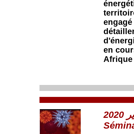
énergéti
territo
engagé 
détaill
d'énerg
en cour
Afrique
Sémina