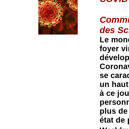
Commun
des Sc
Le mond
foyer v
dévelop
Coronav
se cara
un haut
à ce jou
personn
plus de
état de