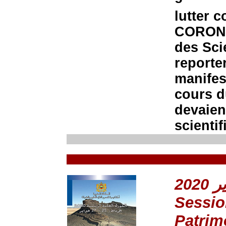
lutter 
CORONA 
des Sci
reporter
manifes
cours d
devaien
scientif
Sessio
Patrim