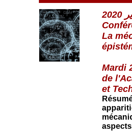
Confér
La méc
épisté
Mardi 
de l'A
et Tec
Résumé 
apparit
mécaniq
aspects