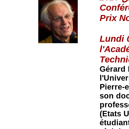
Confér
Prix N
Lundi 
l'Acad
Techn
Gérard 
l'Univer
Pierre-e
son doct
profess
(Etats 
étudian