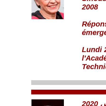
2008
Répons
émerge
Lundi 
l'Acad
Techn