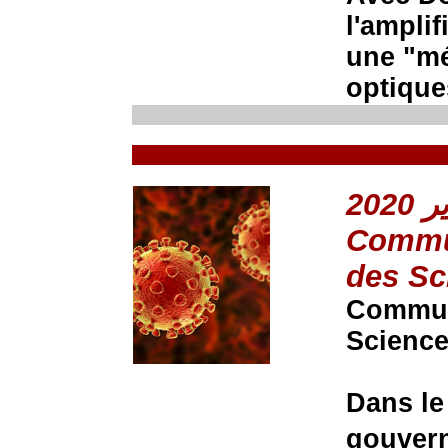
l'ampli
une "mé
optique
Commun
des Sc
Communi
Science
Dans le
gouvern