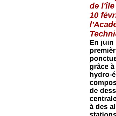
de l'îl
10 févr
l'Acad
Techn
En juin
premièr
ponctue
grâce à
hydro-é
composé
de dess
central
à des a
stations