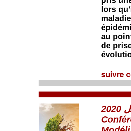
pris un
lors qu'
maladie
épidémi
au poin
de pris
évoluti
suivre c
Confér
Modéli