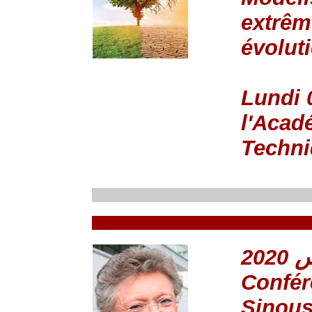
extrêm
évolut
Lundi 
l'Acad
Techn
Confér
Sinous