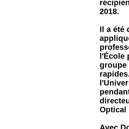
récipie
2018.
Il a été
appliqu
profess
l'École 
groupe 
rapides
l'Unive
pendant 
directe
Optical
Avec Do