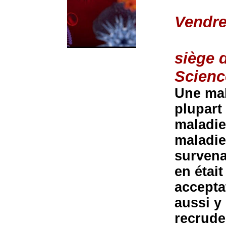
Vendre
siège 
Scienc
Une mal
plupart
maladie
maladie
survena
en étai
acceptat
aussi y
recrude