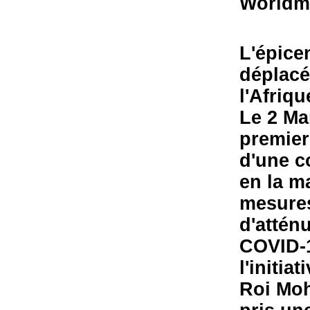
Worldmet
L'épice
déplacé
l'Afriq
Le 2 Ma
premier
d'une c
en la m
mesures
d'attén
COVID-1
l'initi
Roi Moh