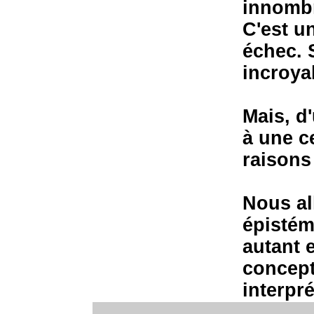
innombr
C'est u
échec. 
incroya
Mais, d'
à une c
raisons 
Nous al
épistém
autant e
concept
interpr