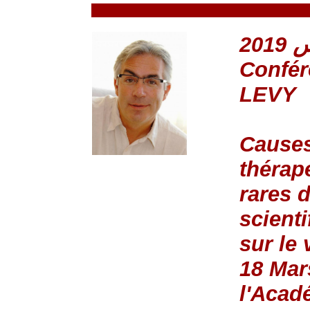
Confér
LEVY
Causes
thérap
rares 
scient
sur le 
18 Mar
l'Acad