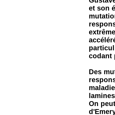
Gustave 
et son 
mutatio
respons
extrême
accélér
particu
codant 
Des mut
respons
maladie
lamines
On peut
d'Emery