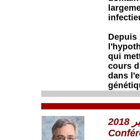
largeme
infecti
Depuis 
l'hypot
qui mett
cours d
dans l'
génétiq
Confér