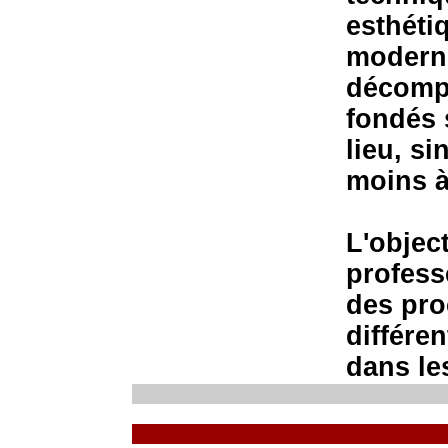
esthéti
moderni
décompo
fondés 
lieu, s
moins à
L'object
profess
des pro
différe
dans les