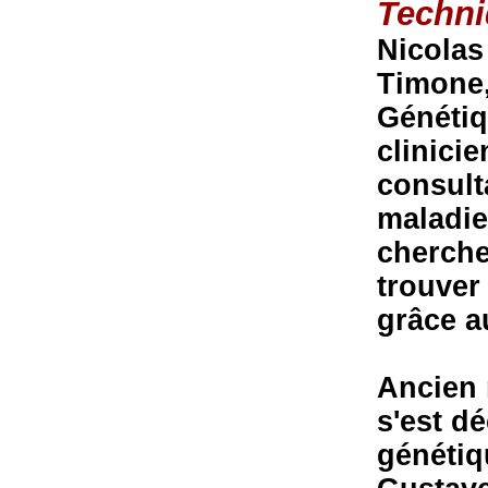
Techn
Nicolas 
Timone,
Génétiq
clinicie
consult
maladie
chercheu
trouver
grâce a
Ancien 
s'est d
génétiqu