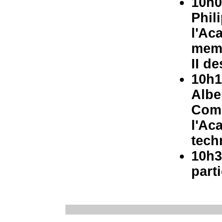
10h0
Phil
l'Ac
memb
II d
10h1
Albe
Comm
l'Ac
tech
10h3
part