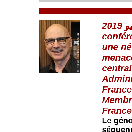
confére
une né
menace
centra
Admini
France
Membre
France
Le gén
séquenc