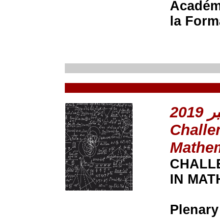
Académi
la Form
Challe
Mathem
CHALL
IN MAT
Plenary