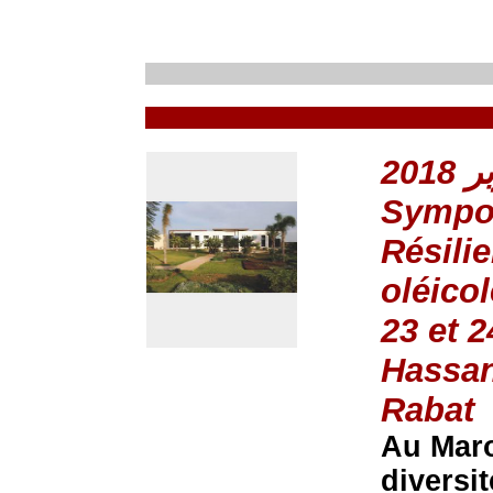
Sympo
Résili
oléico
23 et 
Hassan
Rabat
Au Maro
diversi