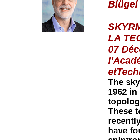
Blügel
SKYRM
LA TE
07 Déc
l'Acad
etTech
The sky
1962 in 
topologi
These t
recently
have fo