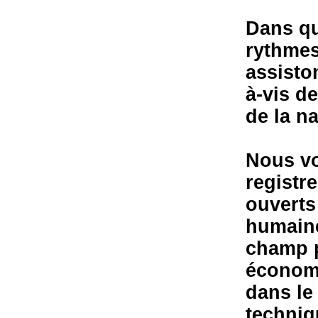
Dans qu
rythmes
assiston
à-vis d
de la na
Nous vo
registr
ouverts
humaine
champ p
économi
dans le
techniqu