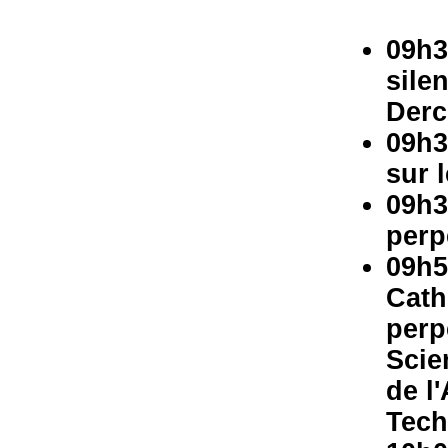
09h3
sile
Derc
09h3
sur 
09h3
perp
09h5
Cath
perp
Scie
de l
Tech