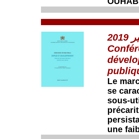
OUHABA
Confér
dévelo
publiq
Le marc
se cara
sous-uti
précarit
persist
une fai