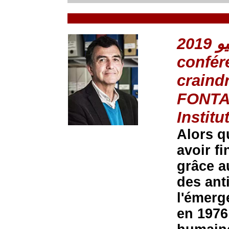
confér
craind
FONT
Institu
Alors q
avoir fi
grâce au
des ant
l'émerg
en 1976