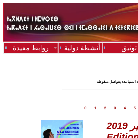
توثيق
أنشطة دولية
روابط مفيدة
ية المتباعدة بفواصل منقوطة
0
1
2
3
4
5
Editio