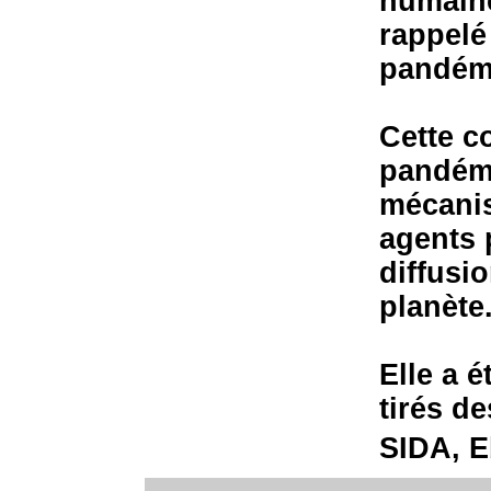
humaine
rappelé
pandémi
Cette c
pandémi
mécani
agents 
diffusi
planète
Elle a 
tirés d
SIDA, E