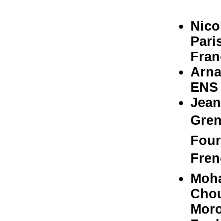
Nic
Pari
Fran
Arn
ENS 
Jean
Gren
Four
Fren
Moh
Chou
Mor