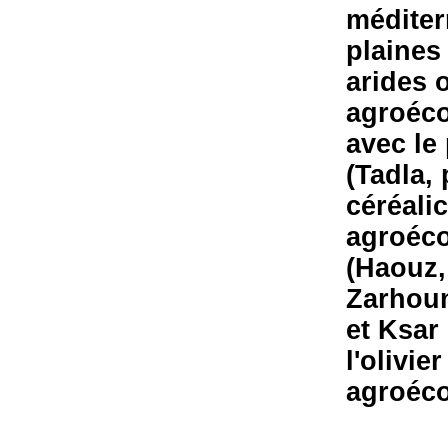
méditer
plaines
arides 
agroéco
avec le
(Tadla,
céréalic
agroéco
(Haouz,
Zarhoun
et Ksar 
l'olivie
agroéco