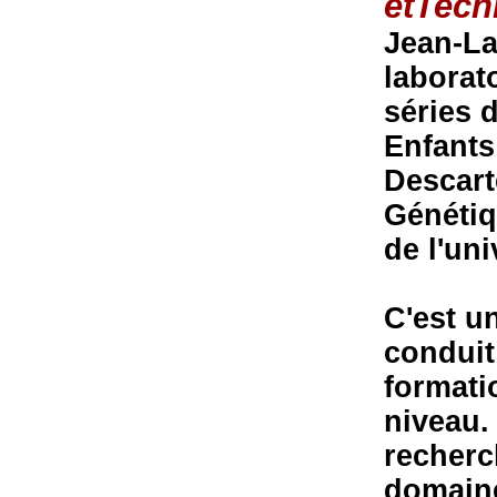
etTech
Jean-La
laborat
séries d
Enfants
Descart
Génétiq
de l'un
C'est u
conduit
formati
niveau. 
recherc
domaine