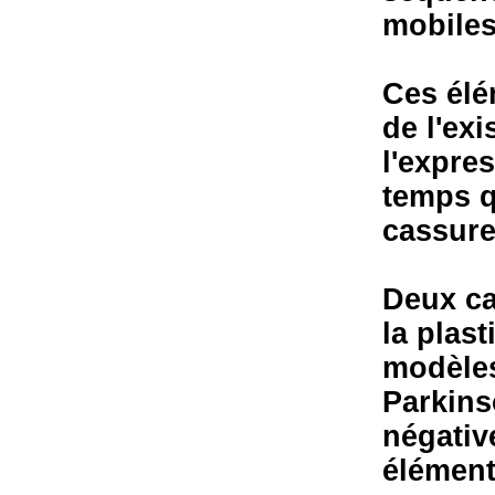
mobiles 
Ces élé
de l'ex
l'expre
temps q
cassure
Deux cas
la plast
modèles
Parkinso
négativ
élément