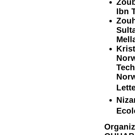
Zou
Ibn 
Zou
Sult
Mell
Kris
Norw
Tech
Norw
Lett
Niza
Ecol
Organi