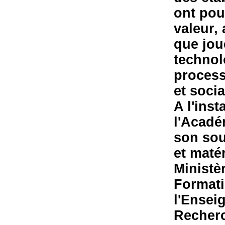
ont pou
valeur,
que joue
technol
proces
et socia
A l'ins
l'Acadé
son sou
et matér
Ministè
Formati
l'Ensei
Recherc