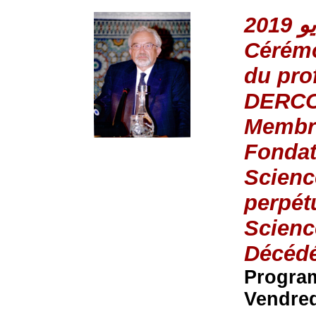
Cérémo
du pro
DERC
Membre
Fondat
Scienc
perpét
Scienc
Décédé
Progra
Vendred