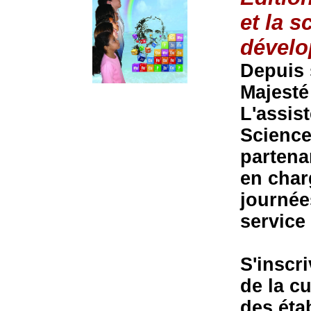
et la s
dével
Depuis 
Majesté
L'assis
Science
partena
en char
journée
service
S'inscri
de la cu
des éta