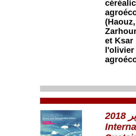
céréalic
agroéco
(Haouz,
Zarhoun
et Ksar 
l'olivie
agroéco
Intern