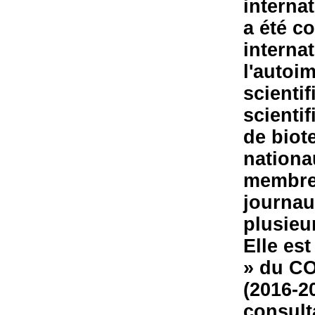
interna
a été c
interna
l'autoi
scienti
scienti
de biot
nationau
membre 
journaux
plusieu
Elle es
» du C
(2016-2
consult