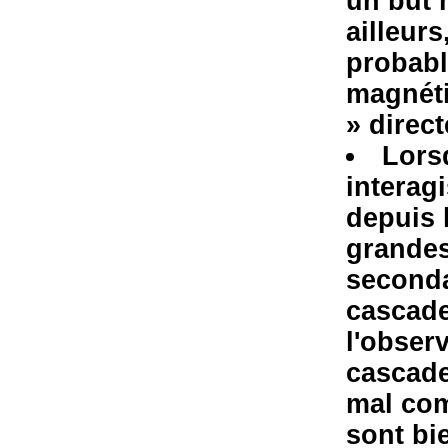
un but 
ailleur
probabl
magnéti
» direc
Lors
interag
depuis 
grandes
seconda
cascade
l'obser
cascade
mal com
sont bi