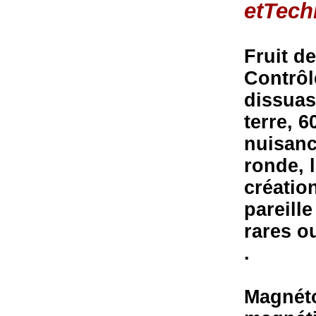
etTech
Fruit d
Contrôl
dissuas
terre, 6
nuisanc
ronde, 
création
pareill
rares o
.
Magnéto