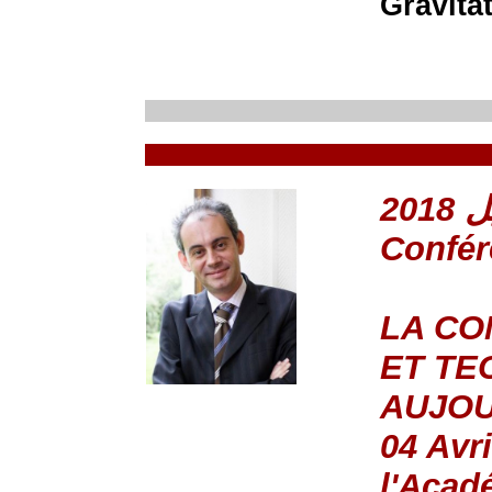
Gravita
Confé
LA CO
ET TE
AUJOU
04 Avri
l'Acad