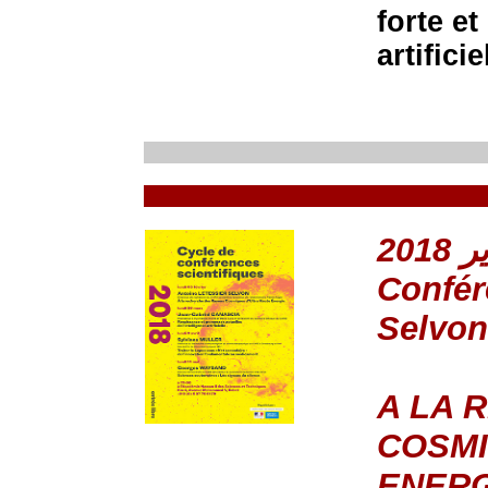
forte et
artifici
Confér
Selvon
A LA 
COSMI
ENERG