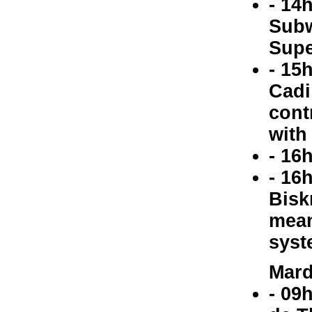
- 14
Subw
Supe
- 15
Cadi
cont
with
- 16
- 16
Bisk
mean
syst
Mard
- 09