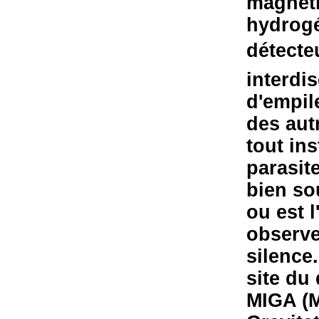
magnéti
hydrogé
détecteu
interdis
d'empil
des aut
tout ins
parasit
bien so
ou est 
observe
silence
site du
MIGA (M