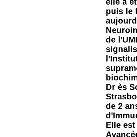
elle a é
puis le 
aujourd
Neuroim
de l'UM
signali
l'Instit
supramo
biochim
Dr ès S
Strasbo
de 2 an
d'Immun
Elle est
Avancée