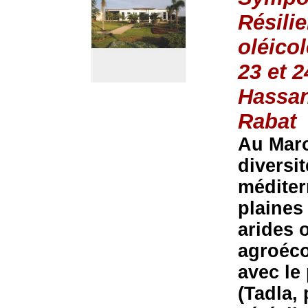
Résili
oléico
23 et 
Hassan
Rabat
Au Maro
diversi
méditer
plaines
arides 
agroéco
avec le
(Tadla,