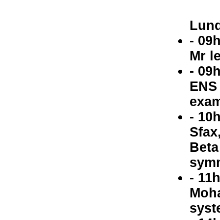
Lund
- 09
Mr l
- 09
ENS 
examp
- 10
Sfax
Beta
symm
- 11
Moha
syst