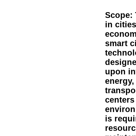
Scope: 
in citi
economi
smart c
technol
designe
upon in
energy,
transpo
centers 
environm
is requi
resourc