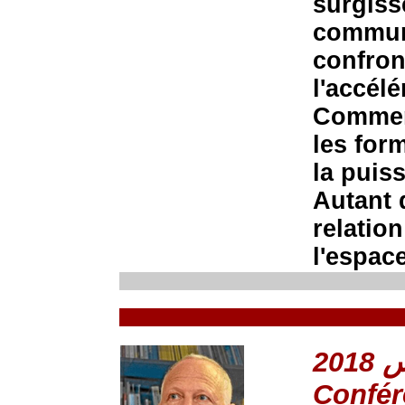
surgiss
communi
confron
l'accél
Comment
les for
la puis
Autant 
relation
l'espace
Confér