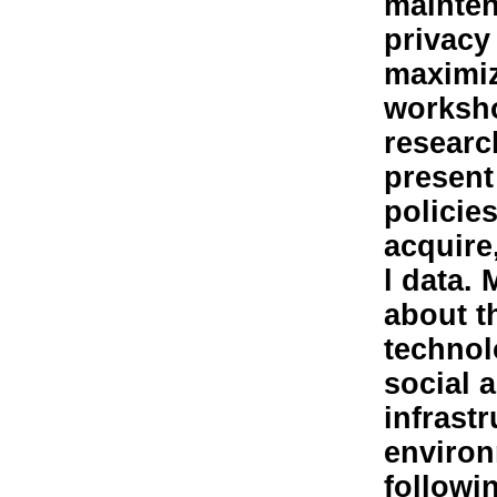
mainten
privacy
maximizi
worksho
researc
present
policie
acquire
l data.
about t
technol
social 
infrastr
environ
followi