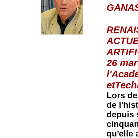
GANA
RENAI
ACTUE
ARTIF
26 mar
l'Acad
etTech
Lors de
de l'his
depuis 
cinquan
qu'elle