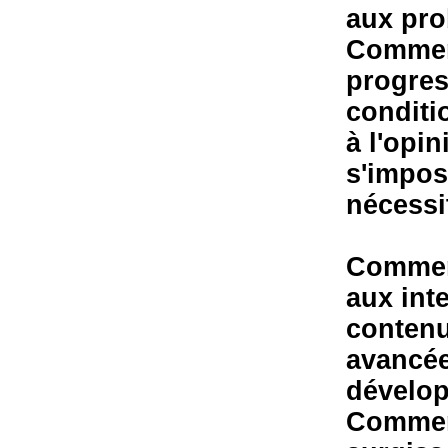
aux pro
Comment
progres
conditio
à l'opi
s'impos
nécessi
Comment
aux int
contenu
avancée
dévelo
Comment