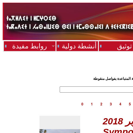
توثيق
أنشطة دولية
روابط مفيدة
ية المتباعدة بفواصل منقوطة
0
1
2
3
4
5
Sympo