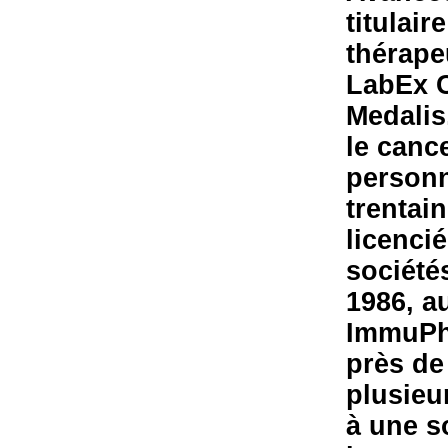
titulai
thérapeu
LabEx C
Medalis,
le canc
personn
trentai
licenci
société
1986, a
ImmuPha
près de
plusieur
à une s