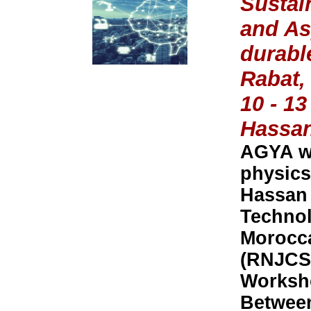
Sustai
and Asp
durable
Rabat,
10 - 1
Hassan
AGYA wi
physics
Hassan 
Technol
Morocca
(RNJCS)
Worksho
Between