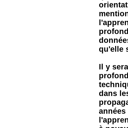
orienta
mention
l'appre
profond
données
qu'elle 
Il y se
profond
techniq
dans le
propaga
années 
l'appre