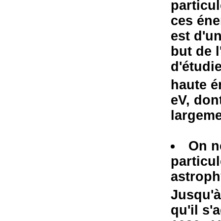
particu
ces éne
est d'un
but de 
d'étudi
haute é
eV, don
largemen
On n
particul
astroph
Jusqu'à
qu'il s