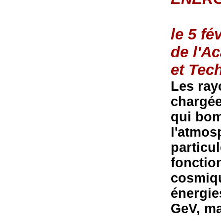
le 5 fé
de l'A
et Tec
Les ray
chargée
qui bo
l'atmos
particu
fonctio
cosmiqu
énergie
GeV, mai