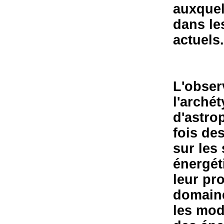
auxquel
dans le
actuels.
L'obser
l'arché
d'astrop
fois de
sur les
énergét
leur pr
domaine
les mod