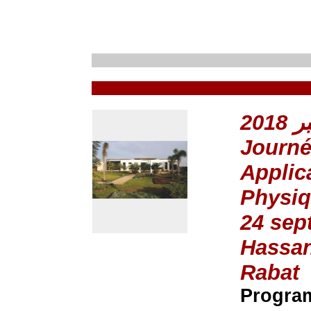
Journé
Applica
Physi
24 sep
Hassan
Rabat
Progra