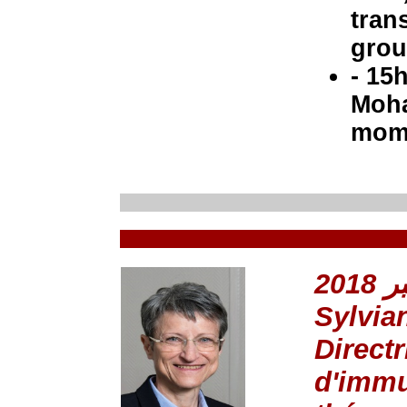
tran
grou
- 15
Moha
mome
Sylvi
Direct
d'immu