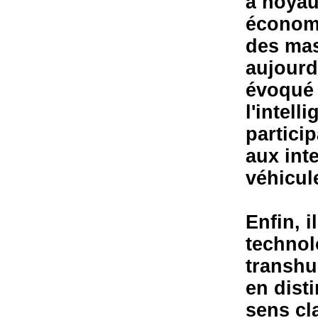
à noyau
économi
des mas
aujourd
évoqué 
l'intell
particip
aux inte
véhicul
Enfin, i
technol
transhu
en disti
sens cla