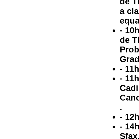
de T
a cla
equa
- 10
de T
Prob
Grad
- 11
- 11
Cadi
Canc
.
- 12
- 14
Sfax