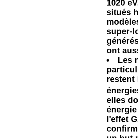
1020 eV,
situés 
modèles
super-l
générés 
ont aus
Les 
particul
restent 
énergie
elles d
énergie
l'effet 
confirm