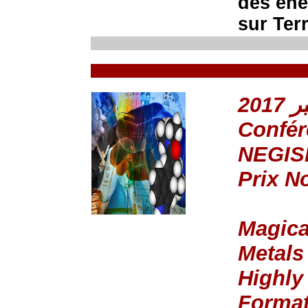
des éne
sur Terr
Confér
NEGIS
Prix N
Magica
Metals
Highly
Format