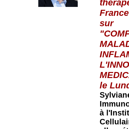
thérap
France
sur
"COMP
MALAD
INFLA
L'INN
MEDI
le Lun
Sylvian
Immuno
à l'Inst
Cellula