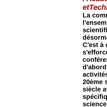
etTech
La comm
l'ensem
scienti
désorma
C'est à 
s'effor
confére
d'abord
activit
20ème s
siècle 
spécifi
science