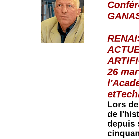
Confér
GANA
RENAI
ACTUE
ARTIF
26 mar
l'Acad
etTech
Lors de
de l'his
depuis 
cinquan