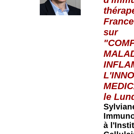
thérap
France
sur
"COMP
MALAD
INFLA
L'INN
MEDI
le Lun
Sylvian
Immuno
à l'Inst