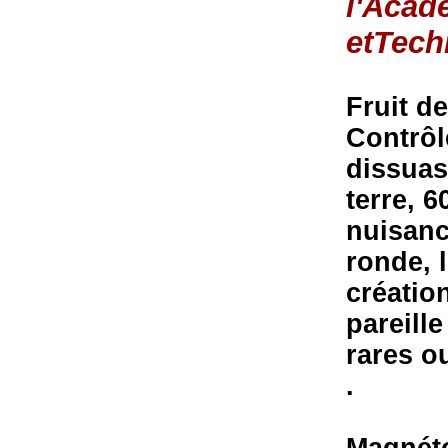
l'Acad
etTech
Fruit d
Contrôl
dissuas
terre, 6
nuisanc
ronde, 
création
pareill
rares o
.
Magnéto