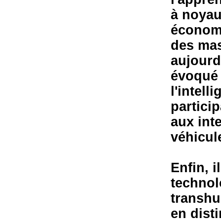
à noyau
économi
des mas
aujourd
évoqué 
l'intell
particip
aux inte
véhicul
Enfin, i
technol
transhu
en disti