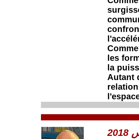
Comment
surgiss
communi
confron
l'accél
Comment
les for
la puis
Autant 
relation
l'espace