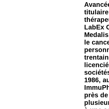
Avancée
titulai
thérapeu
LabEx C
Medalis,
le canc
personn
trentai
licenci
société
1986, a
ImmuPha
près de
plusieur