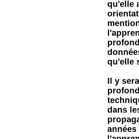
qu'elle
orienta
mention
l'appre
profond
données
qu'elle 
Il y se
profond
techniq
dans le
propaga
années 
l'appre