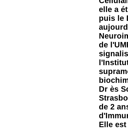
Cellula
elle a é
puis le 
aujourd
Neuroim
de l'UM
signali
l'Instit
supramo
biochim
Dr ès S
Strasbo
de 2 an
d'Immun
Elle est