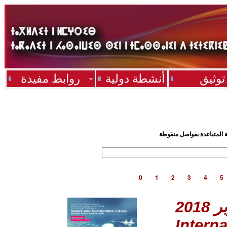
توثيق
أنشطة دولية
روابط مفيدة
ية المتباعدة بفواصل منقوطة
0
1
2
3
4
5
Intern