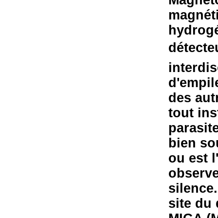
magnéti
hydrogé
détecteu
interdis
d'empil
des aut
tout ins
parasit
bien so
ou est 
observe
silence
site du