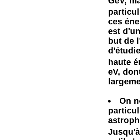
GeV, mai
particu
ces éne
est d'un
but de 
d'étudi
haute é
eV, don
largemen
On n
particul
astroph
Jusqu'à