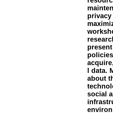
resourc
mainten
privacy
maximizi
worksho
researc
present
policie
acquire
l data.
about t
technol
social 
infrastr
environ