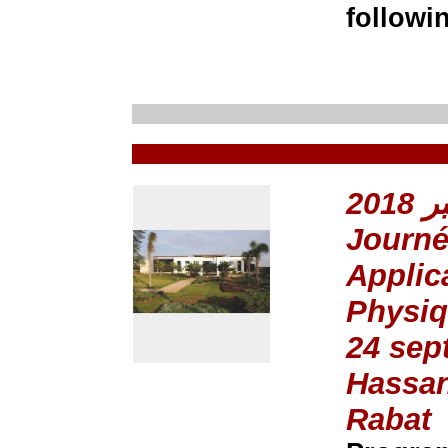
followi
Journé
Applica
Physi
24 sep
Hassan
Rabat