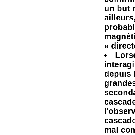
un but 
ailleur
probabl
magnéti
» direc
Lors
interag
depuis 
grandes
seconda
cascade
l'obser
cascade
mal com