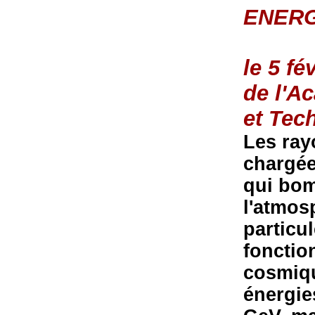
ENERG
le 5 fé
de l'A
et Tec
Les ray
chargée
qui bo
l'atmos
particu
fonctio
cosmiqu
énergie