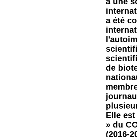
à une s
interna
a été c
interna
l'autoi
scienti
scienti
de biot
nationau
membre 
journaux
plusieu
Elle es
» du C
(2016-2