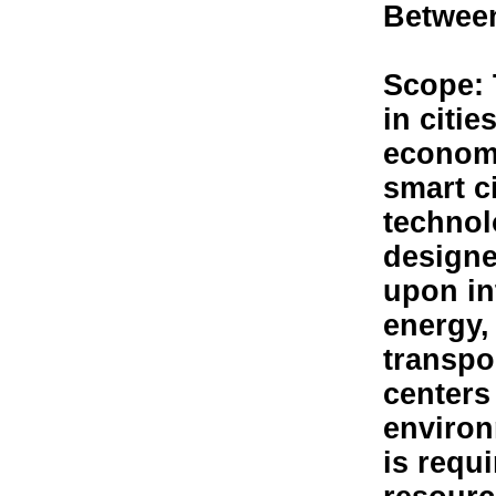
Between
Scope: 
in citi
economi
smart c
technol
designe
upon in
energy,
transpo
centers 
environm
is requi