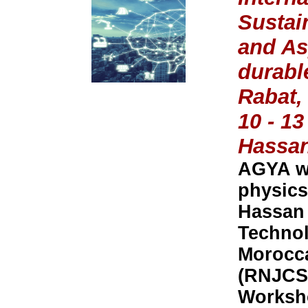
Sustai
and Asp
durable
Rabat,
10 - 1
Hassan
AGYA wi
physics
Hassan 
Technol
Morocca
(RNJCS)
Worksho