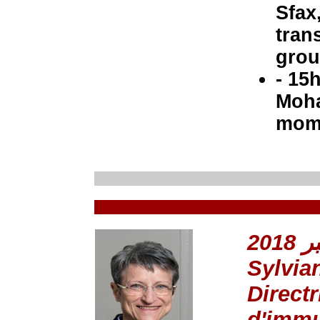
Sfax
tran
grou
- 15
Moha
mome
Sylvi
Direct
d'immu