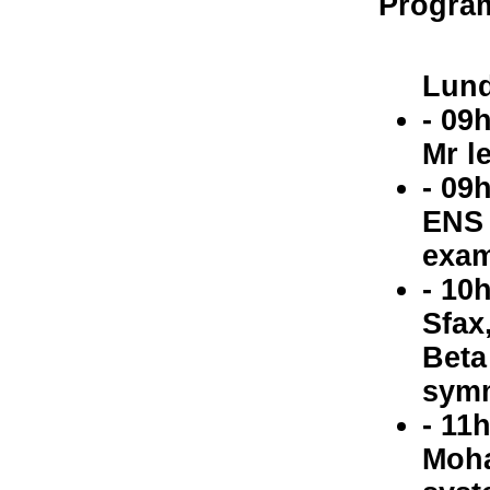
Progra
Lund
- 09
Mr l
- 09
ENS 
examp
- 10
Sfax
Beta
symm
- 11
Moha