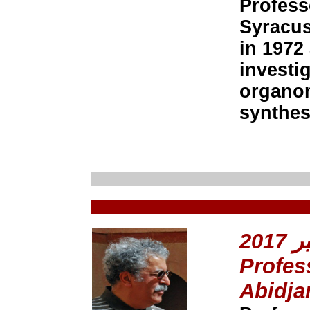
Profess
Syracus
in 1972
investi
organom
synthes
Profes
Abidja