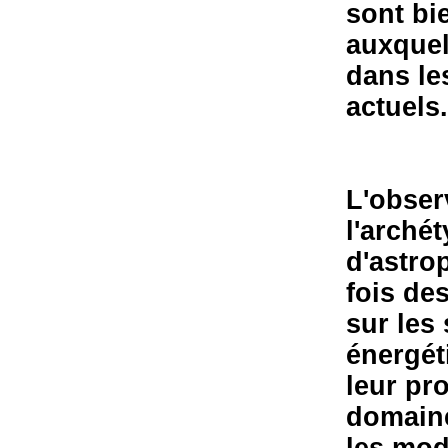
sont bi
auxquel
dans le
actuels.
L'obser
l'arché
d'astrop
fois de
sur les
énergét
leur pr
domaine