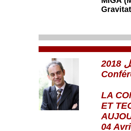
MIGA (M
Gravita
Confé
LA CO
ET TE
AUJOU
04 Avri