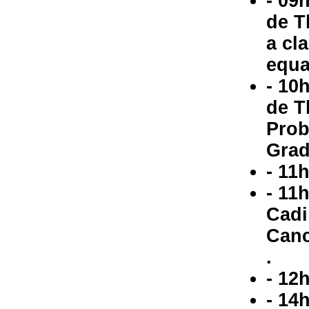
- 09
de T
a cla
equa
- 10
de T
Prob
Grad
- 11
- 11
Cadi
Canc
.
- 12
- 14