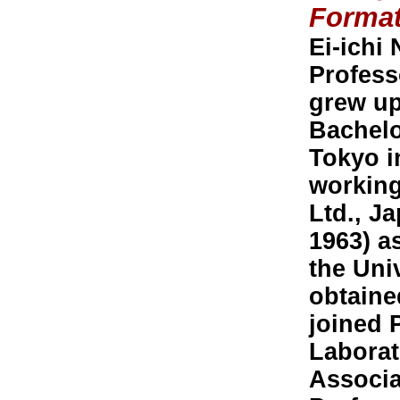
Format
Ei-ichi
Profess
grew up
Bachelo
Tokyo i
working
Ltd., J
1963) a
the Uni
obtaine
joined 
Laborat
Associa