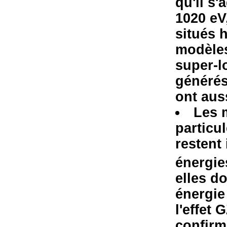
qu'il s
1020 eV,
situés 
modèles
super-l
générés 
ont aus
Les 
particul
restent 
énergie
elles d
énergie
l'effet 
confirm