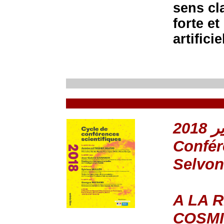
sens cla
forte et
artifici
Confér
Selvon
A LA 
COSMI