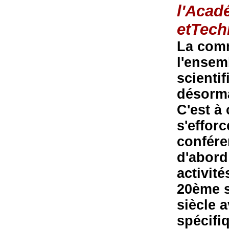
l'Acad
etTech
La comm
l'ensem
scienti
désorma
C'est à 
s'effor
confére
d'abord
activit
20ème s
siècle 
spécifi