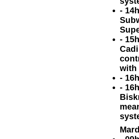
syst
- 14
Subw
Supe
- 15
Cadi
cont
with
- 16
- 16
Bisk
mean
syst
Mard