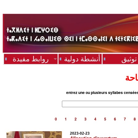
توثيق
أنشطة دولية
روابط مفيدة
احة
entrez une ou plusieurs syllabes censée
0
1
2
3
4
5
6
7
8
2023-02-23
Allocution d'ouverture