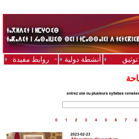
توثيق
أنشطة دولية
روابط مفيدة
احة
entrez une ou plusieurs syllabes censée
0
1
2
3
4
5
6
7
8
2023-02-23
Allocution d'ouverture