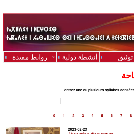
توثيق
أنشطة دولية
روابط مفيدة
احة
entrez une ou plusieurs syllabes censée
0
1
2
3
4
5
6
7
8
2023-02-23
Allocution d'ouverture