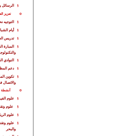
الرسائل و
§
o
تعزيز الع
التوجيه ن
§
أيام الشبا
§
تدريس الع
§
المبارة
الع
§
والتكنولوجي
النوادي ال
§
دعم المظا
§
تكوين الم
§
والاتصال ف
o
أنشطة خا
علوم الفيز
§
علوم وتقن
§
علوم الري
§
علوم وتقن
§
والبحر