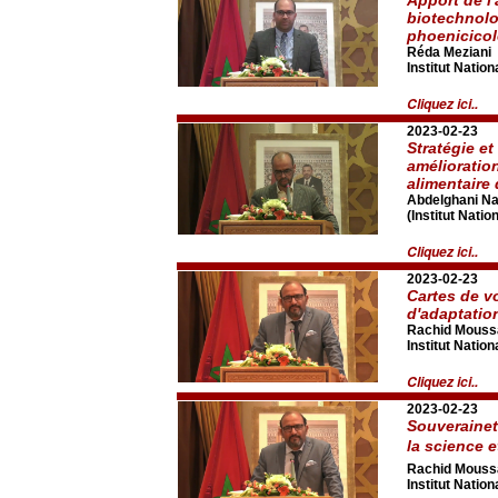
biotechnolo
phoenicicol
Réda Meziani
Institut Nati
Cliquez ici..
2023-02-23
Stratégie e
amélioratio
alimentaire 
Abdelghani Na
(Institut Nati
Cliquez ici..
2023-02-23
Cartes de vo
d'adaptatio
Rachid Mouss
Institut Nati
Cliquez ici..
2023-02-23
Souverainet
la science e
Rachid Mouss
Institut Nati