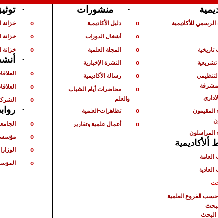
توثي
·
منشورات
·
ديمية
الرسمي للأكاديمية
دليل الأكاديمية
خزانة 
o
o
أشغال الدورات
خزانة ا
o
o
تاريخية
المجلة العلمية
خزانة ا
o
o
أنشط
·
شريعية
النشرة الإخبارية
o
العلاقا
o
لتنظيمي
رسالة الأكاديمية
o
لمشرفة
العلاقات
o
محاضرات أيام الشباب
o
لاداري
والعلم
الشركا
o
رواب
·
 المقيمون
تظاهرات
العلمية
o
ن
الجامع
أعمال علمية وتقارير
o
o
 المراسلون
مؤسسا
o
ألأكاديمية
الوزارا
o
 العامة
المؤسس
o
 العادية
حث
حسب الفروع العلمية
لبحث
البحث