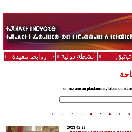
توثيق
أنشطة دولية
روابط مفيدة
احة
entrez une ou plusieurs syllabes censée
0
1
2
3
4
5
6
7
8
2023-02-23
Apport de l'amélioration génétiq