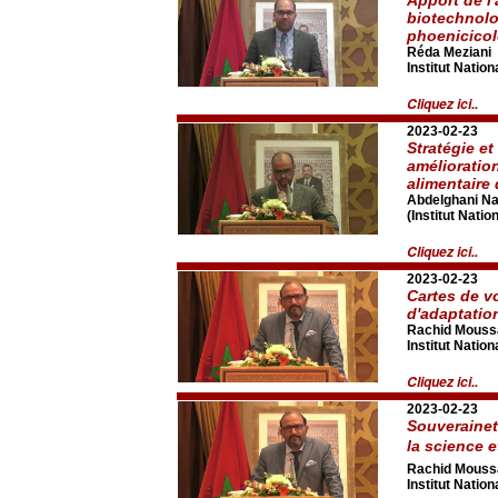
biotechnolo
phoenicicol
Réda Meziani
Institut Nati
Cliquez ici..
2023-02-23
Stratégie e
amélioratio
alimentaire 
Abdelghani Na
(Institut Nati
Cliquez ici..
2023-02-23
Cartes de vo
d'adaptatio
Rachid Mouss
Institut Nati
Cliquez ici..
2023-02-23
Souverainet
la science e
Rachid Mouss
Institut Nati