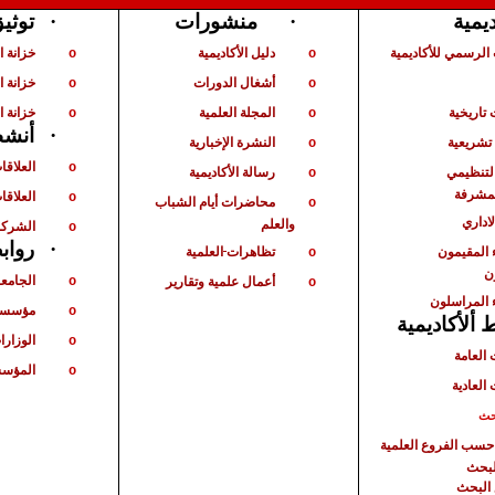
توثي
·
منشورات
·
ديمية
الرسمي للأكاديمية
دليل الأكاديمية
خزانة 
o
o
أشغال الدورات
خزانة ا
o
o
تاريخية
المجلة العلمية
خزانة ا
o
o
أنشط
·
شريعية
النشرة الإخبارية
o
العلاقا
o
لتنظيمي
رسالة الأكاديمية
o
لمشرفة
العلاقات
o
محاضرات أيام الشباب
o
لاداري
والعلم
الشركا
o
رواب
·
 المقيمون
تظاهرات
العلمية
o
ن
الجامع
أعمال علمية وتقارير
o
o
 المراسلون
مؤسسا
o
ألأكاديمية
الوزارا
o
 العامة
المؤسس
o
 العادية
حث
حسب الفروع العلمية
لبحث
البحث