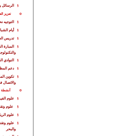
الرسائل و
§
o
تعزيز الع
التوجيه ن
§
أيام الشبا
§
تدريس الع
§
المبارة
الع
§
والتكنولوجي
النوادي ال
§
دعم المظا
§
تكوين الم
§
والاتصال ف
o
أنشطة خا
علوم الفيز
§
علوم وتقن
§
علوم الري
§
علوم وتقن
§
والبحر