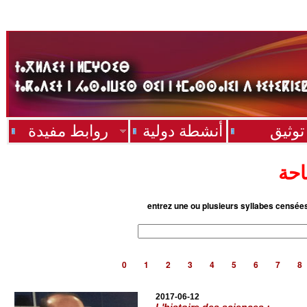
توثيق
أنشطة دولية
روابط مفيدة
احة
entrez une ou plusieurs syllabes censée
0
1
2
3
4
5
6
7
8
2017-06-12
L'histoire des sciences :