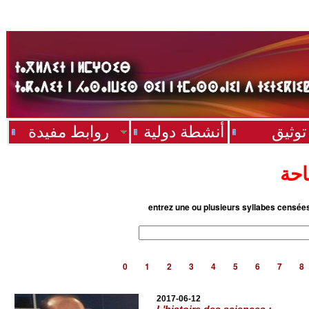
توثيق
أنشطة دولية
روابط مفيدة
احة
entrez une ou plusieurs syllabes censée
0
1
2
3
4
5
6
7
8
2017-06-12
L'histoire des sciences :