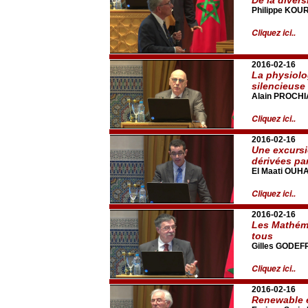
Philippe KOU
Cliquez ici..
2016-02-16
La physiol
silencieuse
Alain PROCH
Cliquez ici..
2016-02-16
Une excursi
dérivées par
El Maati OUH
Cliquez ici..
2016-02-16
Les Mathéma
tous
Gilles GODE
Cliquez ici..
2016-02-16
Renewable 