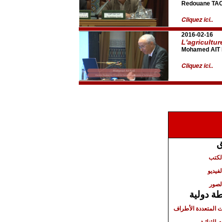
Redouane TA
Cliquez ici..
2016-02-16
L'agricultur
Mohamed AIT
Cliquez ici..
ق
الكتب
لفيديو
لصور
ة دولية
ت المتعددة الأطراف
 الثنائية