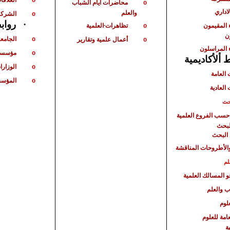
o
محاضرات أيام الشباب
o
لاداري
والعلم
الشركا
o
·
رواب
 المقيمون
تظاهرات
العلمية
o
ن
الجامع
أعمال علمية وتقارير
o
o
 المراسلون
مؤسسا
o
ألأكاديمية
الوزارا
o
 العامة
المؤسس
o
 العادية
حث
حسب الفروع العلمية
لبحث
البحث
الأطروحات المناقشة
لم
حو المسالك العلمية
ب والعلم
لوم
امة للعلوم
ة