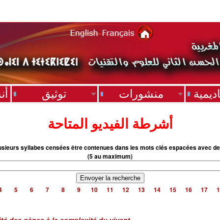
ديمية
منشورات
توثيق
أن
أشرطة الفيديو المتاحة
usieurs syllabes censées être contenues dans les mots clés espacées avec de
(5 au maximum)
4
5
6
7
8
9
10
11
12
13
14
15
16
17
1
ité des gènes à la complexité du vivant