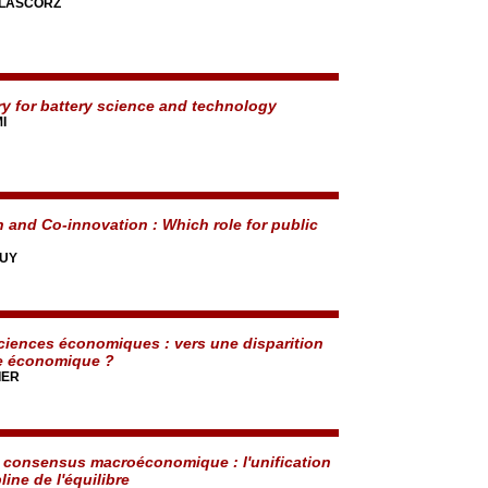
a LASCORZ
y for battery science and technology
I
n and Co-innovation : Which role for public
GUY
sciences économiques : vers une disparition
ie économique ?
IER
consensus macroéconomique : l'unification
line de l'équilibre