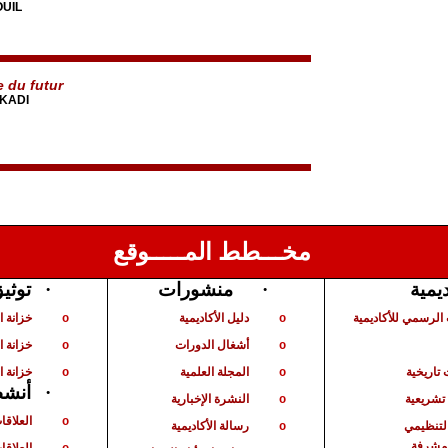
OUIL
e du futur
 KADI
مخـــطط المـــــوقع
ديمية
·
منشورات
·
توثي
الرسمي للأكاديمية
دليل الأكاديمية
خزانة 
o
o
أشغال الدورات
خزانة ا
o
o
تاريخية
المجلة العلمية
خزانة ا
o
o
·
أنشط
شريعية
النشرة الإخبارية
o
العلاقا
o
لتنظيمي
رسالة الأكاديمية
o
لمشرفة
العلاقات