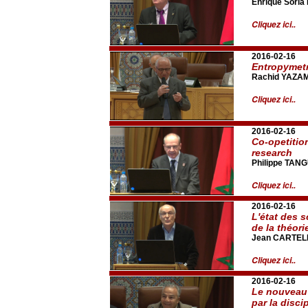
Enrique Sori
Cliquez ici..
2016-02-16
Entropymetr
Rachid YAZAM
Cliquez ici..
2016-02-16
Co-opetitio
research
Philippe TAN
Cliquez ici..
2016-02-16
L'état des 
de la théor
Jean CARTEL
Cliquez ici..
2016-02-16
Le nouveau 
par la discip