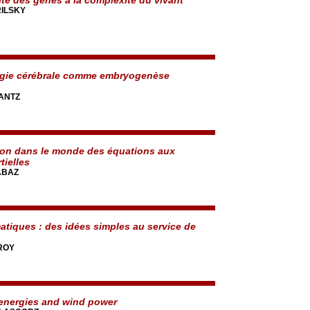
RILSKY
ogie cérébrale comme embryogenèse
IANTZ
on dans le monde des équations aux
tielles
ABAZ
tiques : des idées simples au service de
FROY
energies and wind power