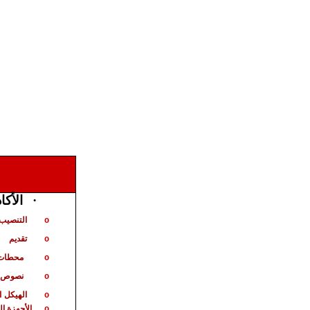
·
الأكا
التنصيب 
o
تقديم
o
محطات 
o
نصوص ت
o
الهيكل
ا
o
الأجهزة ا
o