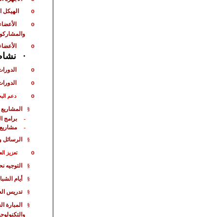
الهيكل ا
o
الأعضاء
o
والمشاركو
الأعضاء
o
·
نشاط 
الدورات
o
الدورات
o
o
دعم الب
المشاريع 
§
برامج ا
-
مشاريع
-
الرسائل و
§
o
تعزيز الع
التوجيه ن
§
أيام الشبا
§
تدريس الع
§
المبارة
الع
§
والتكنولوجي