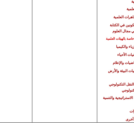
ة
علمية
هرات العلمية
كونين في الكتابة
ي مجال العلوم
صة بالهيئات العلمية
ياء والكيميا
يات الأحياء
اضيات والإعلام
يات البيئة والأرض
النقل التكنولوجي
تكنولوجي
الاستراتيجية
والتنمية
ات
أخرى