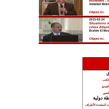
extrêmes : 
Abdellah Moks
Cliquez ici..
2015-02-24
Situations 
côtes Atlan
Brahim El Me
Cliquez ici..
ق
الكتب
لفيديو
لصور
ة دولية
ت المتعددة الأطراف