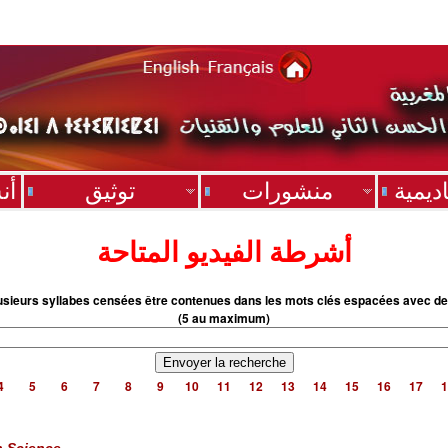
ديمية
منشورات
توثيق
أن
أشرطة الفيديو المتاحة
usieurs syllabes censées être contenues dans les mots clés espacées avec de
(5 au maximum)
4
5
6
7
8
9
10
11
12
13
14
15
16
17
1
n Science