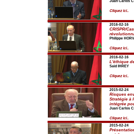
Juan Carlos 
Cliquez ici..
2016-02-16
CRISPR/Cas9
révolutionn
Philippe HOR
Cliquez ici..
2016-02-16
L'éthique d
Saïd IHREY
Cliquez ici..
2015-02-24
Risques env
Stratégie à 
intégrée po
Juan Carlos Ca
Cliquez ici..
2015-02-24
Présentatio