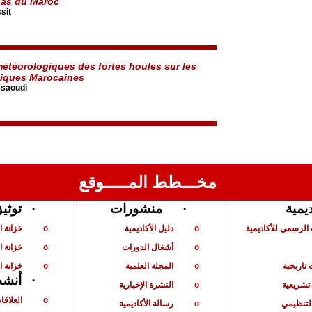
cas du Maroc
sit
météorologiques des fortes houles sur les
tiques Marocaines
ssaoudi
مخـــطط المـــــوقع
ديمية
·
منشورات
·
توثي
الرسمي للأكاديمية
دليل الأكاديمية
خزانة 
o
o
أشغال الدورات
خزانة ا
o
o
تاريخية
المجلة العلمية
خزانة ا
o
o
·
أنشط
شريعية
النشرة الإخبارية
o
العلاقا
o
لتنظيمي
رسالة الأكاديمية
o