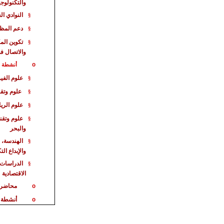
والتكنولوجي
النوادي ال
§
دعم المظا
§
تكوين الم
§
والاتصال ف
o
أنشطة خا
علوم الفيز
§
علوم وتقن
§
علوم الري
§
علوم وتقن
§
والبحر
الهندسة، 
§
والإبداع ال
الدراسات 
§
الاقت
صادية
محاضر
o
أنشطة 
o