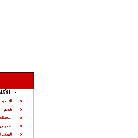
·
الأكا
التنصيب 
o
تقديم
o
محطات 
o
نصوص ت
o
الهيكل
ا
o