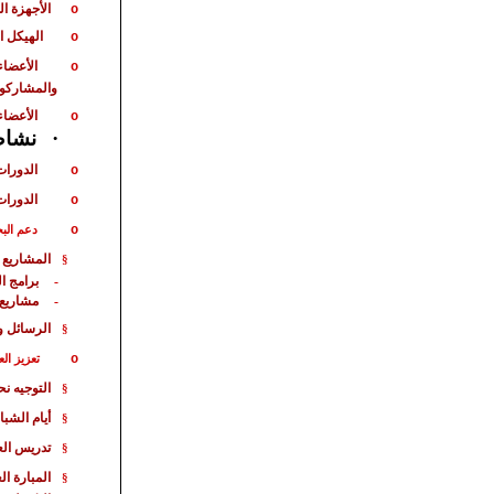
الأجهزة ا
o
الهيكل ا
o
الأعضاء
o
والمشاركو
الأعضاء
o
·
نشاط 
الدورات
o
الدورات
o
o
دعم الب
المشاريع 
§
برامج ا
-
مشاريع
-
الرسائل و
§
o
تعزيز الع
التوجيه ن
§
أيام الشبا
§
تدريس الع
§
المبارة
الع
§