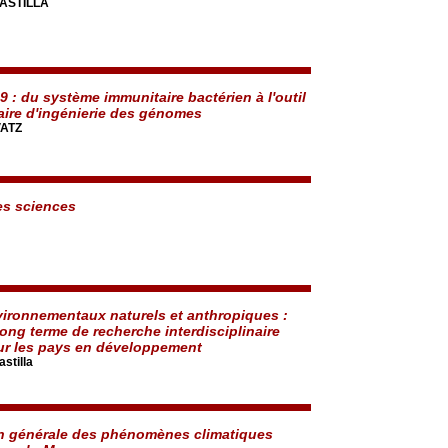
CASTILLA
 : du système immunitaire bactérien à l'outil
aire d'ingénierie des génomes
VATZ
es sciences
ironnementaux naturels et anthropiques :
long terme de recherche interdisciplinaire
ur les pays en développement
stilla
n générale des phénomènes climatiques