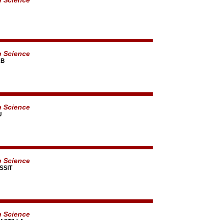
n Science
AB
n Science
U
n Science
SSIT
n Science