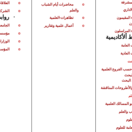
لمشرفة
العلاقات
o
محاضرات أيام الشباب
o
لاداري
والعلم
الشركا
o
·
رواب
 المقيمون
تظاهرات
العلمية
o
ن
الجامع
أعمال علمية وتقارير
o
o
 المراسلون
مؤسسا
o
ألأكاديمية
الوزارا
o
 العامة
المؤسس
o
 العادية
حث
حسب الفروع العلمية
لبحث
البحث
الأطروحات المناقشة
لم
حو المسالك العلمية
ب والعلم
لوم
امة للعلوم