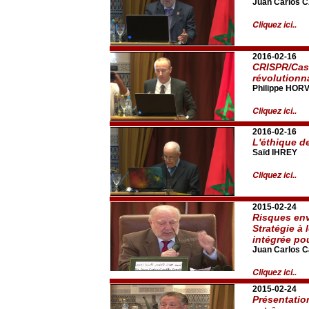
Juan Carlos 
Cliquez ici..
2016-02-16
CRISPR/Cas9
révolutionn
Philippe HOR
Cliquez ici..
2016-02-16
L'éthique d
Saïd IHREY
Cliquez ici..
2015-02-24
Risques env
Stratégie à 
intégrée po
Juan Carlos Ca
Cliquez ici..
2015-02-24
Présentatio