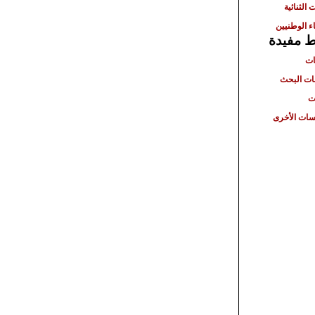
 الثنائية
ء الوطنيين
ط مفيدة
ات
ت البحث
ت
ات الأخرى