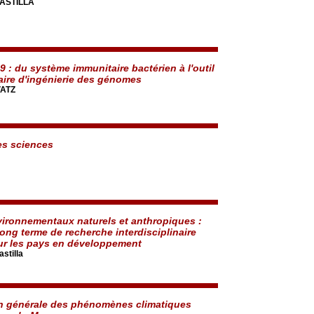
CASTILLA
 : du système immunitaire bactérien à l'outil
aire d'ingénierie des génomes
VATZ
es sciences
ironnementaux naturels et anthropiques :
long terme de recherche interdisciplinaire
ur les pays en développement
stilla
n générale des phénomènes climatiques