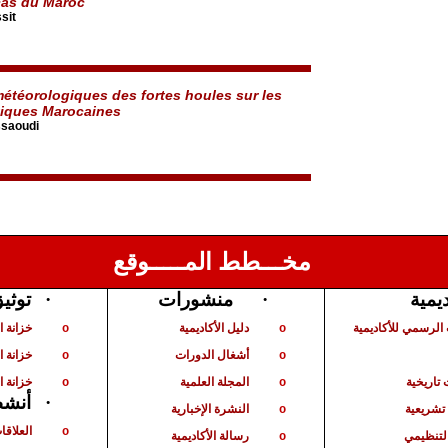
cas du Maroc
sit
météorologiques des fortes houles sur les
tiques Marocaines
ssaoudi
مخـــطط المـــــوقع
ديمية
·
منشورات
·
توثي
الرسمي للأكاديمية
دليل الأكاديمية
خزانة 
o
o
أشغال الدورات
خزانة ا
o
o
تاريخية
المجلة العلمية
خزانة ا
o
o
·
أنشط
شريعية
النشرة الإخبارية
o
العلاقا
o
لتنظيمي
رسالة الأكاديمية
o