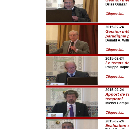
Driss Ouazar
Cliquez ici..
2015-02-24
Gestion int
paradigme p
Donald A. Wilh
Cliquez ici..
2015-02-24
Le temps de
Philippe Taque
Cliquez ici..
2015-02-24
Apport de l'
temporel
Michel Campil
Cliquez ici..
2015-02-24
Evaluation 