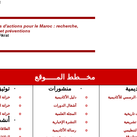
t
s d'actions pour le Maroc : recherche,
 et préventions
ikrat
مخـــطط المـــــوقع
ديمية
·
منشورات
·
توثي
الرسمي للأكاديمية
دليل الأكاديمية
خزانة 
o
o
أشغال الدورات
خزانة ا
o
o
تاريخية
المجلة العلمية
خزانة ا
o
o
·
أنشط
شريعية
النشرة الإخبارية
o
العلاقا
o
لتنظيمي
رسالة الأكاديمية
o
لمشرفة
العلاقات