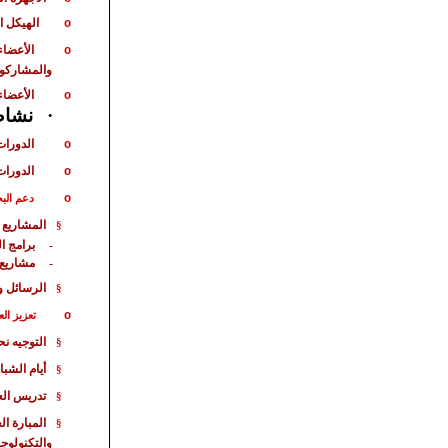
الهيكل ا
o
الأعضاء
o
والمشاركو
الأعضاء
o
·
نشاط 
الدورات
o
الدورات
o
o
دعم الب
المشاريع 
§
برامج ا
-
مشاريع
-
الرسائل و
§
o
تعزيز الع
التوجيه ن
§
أيام الشبا
§
تدريس الع
§
المبارة
الع
§
والتكنولوجي