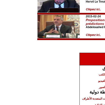
Hervé Le Treu
Cliquez ici..
2015-02-24
Proposition
prédictions
Abdelouahed F
Cliquez ici..
ق
الكتب
لفيديو
لصور
ة دولية
ت المتعددة الأطراف
 الثنائية