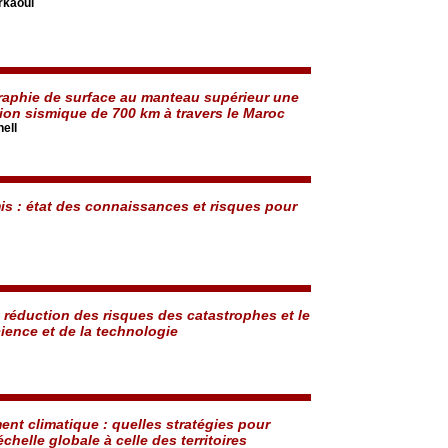
rkaoui
raphie de surface au manteau supérieur une
ion sismique de 700 km à travers le Maroc
ell
s : état des connaissances et risques pour
e réduction des risques des catastrophes et le
cience et de la technologie
nt climatique : quelles stratégies pour
échelle globale à celle des territoires