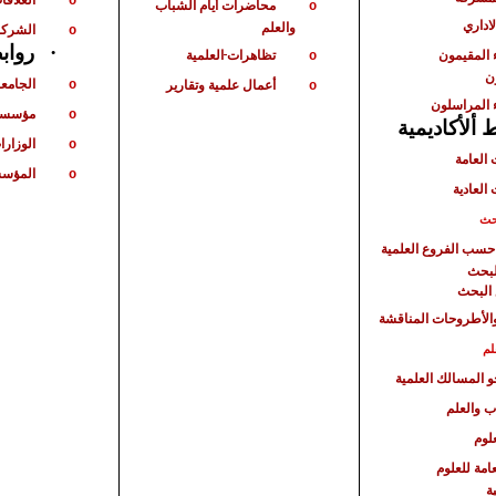
o
محاضرات أيام الشباب
o
لاداري
والعلم
الشركا
o
·
رواب
 المقيمون
تظاهرات
العلمية
o
ن
الجامع
أعمال علمية وتقارير
o
o
 المراسلون
مؤسسا
o
ألأكاديمية
الوزارا
o
 العامة
المؤسس
o
 العادية
حث
حسب الفروع العلمية
لبحث
البحث
الأطروحات المناقشة
لم
حو المسالك العلمية
ب والعلم
لوم
امة للعلوم
ة