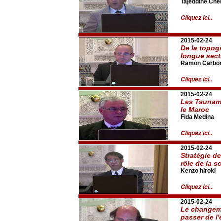
Tajeddine Che
Cliquez ici..
2015-02-24
De la topog
longue sect
Ramon Carbon
Cliquez ici..
2015-02-24
Les Tsunami
le Maroc
Fida Medina
Cliquez ici..
2015-02-24
Stratégie d
rôle de la s
Kenzo hiroki
Cliquez ici..
2015-02-24
Le changeme
passer de l'