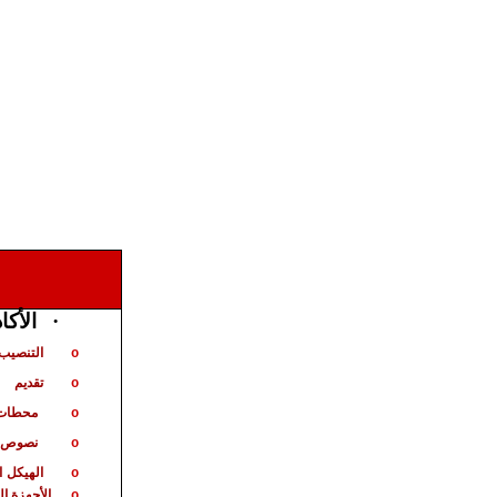
·
الأكا
التنصيب 
o
تقديم
o
محطات 
o
نصوص ت
o
الهيكل
ا
o
الأجهزة ا
o