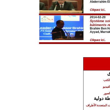
Abderrahim El
Cliquez ici..
2014-02-20
Système sol
bâtiments r
Brahim Ben Ha
Ayyad, Marra
Cliquez ici..
ق
الكتب
لفيديو
لصور
ة دولية
ت المتعددة الأطراف