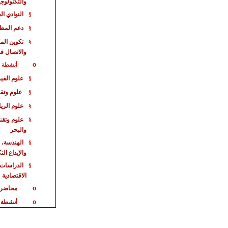
والتكنولوجي
النوادي ال
§
دعم المظا
§
تكوين الم
§
والاتصال ف
o
أنشطة خا
علوم الفيز
§
علوم وتقن
§
علوم الري
§
علوم وتقن
§
والبحر
الهندسة، 
§
والإبداع ال
الدراسات 
§
الاقت
صادية
محاضر
o
أنشطة 
o