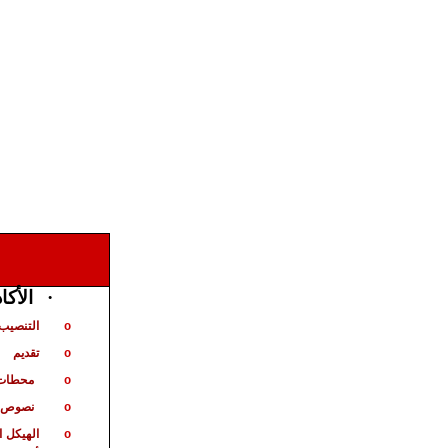
·
الأكا
التنصيب 
o
تقديم
o
محطات 
o
نصوص ت
o
الهيكل
ا
o