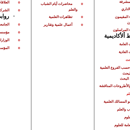
لمشرفة
العلاقات
o
محاضرات أيام الشباب
o
لاداري
والعلم
الشركا
o
·
رواب
 المقيمون
تظاهرات
العلمية
o
ن
الجامع
أعمال علمية وتقارير
o
o
 المراسلون
مؤسسا
o
ألأكاديمية
الوزارا
o
 العامة
المؤسس
o
 العادية
حث
حسب الفروع العلمية
لبحث
البحث
الأطروحات المناقشة
لم
حو المسالك العلمية
ب والعلم
لوم
امة للعلوم