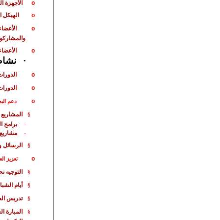
الأجهزة ا
o
الهيكل ا
o
الأعضاء
o
والمشاركو
الأعضاء
o
·
نشاط 
الدورات
o
الدورات
o
o
دعم الب
المشاريع 
§
برامج ا
-
مشاريع
-
الرسائل و
§
o
تعزيز الع
التوجيه ن
§
أيام الشبا
§
تدريس الع
§
المبارة
الع
§