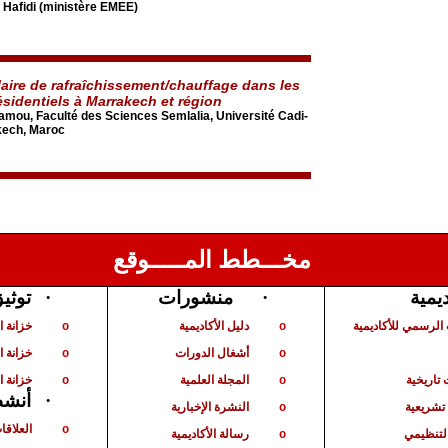
 Hafidi (ministère EMEE)
aire de rafraîchissement/chauffage dans les
ésidentiels à Marrakech et région
mou, Faculté des Sciences Semlalia, Université Cadi-
kech, Maroc
مخـــطط المـــــوقع
ديمية
·
منشورات
·
توثي
الرسمي للأكاديمية
دليل الأكاديمية
خزانة 
o
o
أشغال الدورات
خزانة ا
o
o
تاريخية
المجلة العلمية
خزانة ا
o
o
·
أنشط
شريعية
النشرة الإخبارية
o
العلاقا
o
لتنظيمي
رسالة الأكاديمية
o