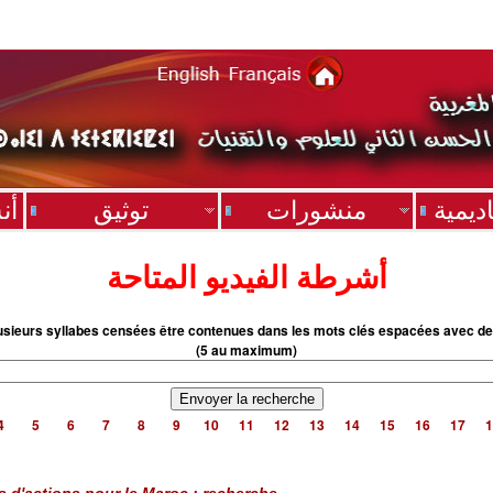
ديمية
منشورات
توثيق
أن
أشرطة الفيديو المتاحة
usieurs syllabes censées être contenues dans les mots clés espacées avec de
(5 au maximum)
4
5
6
7
8
9
10
11
12
13
14
15
16
17
1
s d'actions pour le Maroc : recherche,