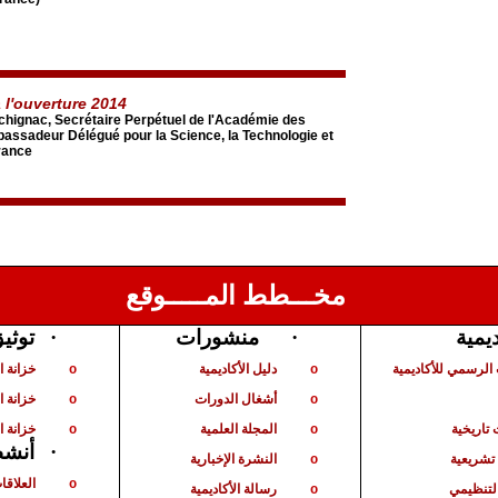
 l'ouverture 2014
chignac, Secrétaire Perpétuel de l'Académie des
assadeur Délégué pour la Science, la Technologie et
France
مخـــطط المـــــوقع
توثي
·
منشورات
·
ديمية
الرسمي للأكاديمية
دليل الأكاديمية
خزانة 
o
o
أشغال الدورات
خزانة ا
o
o
تاريخية
المجلة العلمية
خزانة ا
o
o
أنشط
·
شريعية
النشرة الإخبارية
o
العلاقا
o
لتنظيمي
رسالة الأكاديمية
o