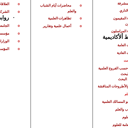
لمشرفة
العلاقات
o
محاضرات أيام الشباب
o
لاداري
والعلم
الشركا
o
رواب
·
 المقيمون
تظاهرات
العلمية
o
ن
الجامع
أعمال علمية وتقارير
o
o
 المراسلون
مؤسسا
o
ألأكاديمية
الوزارا
o
 العامة
المؤسس
o
 العادية
حث
حسب الفروع العلمية
لبحث
البحث
الأطروحات المناقشة
لم
حو المسالك العلمية
ب والعلم
لوم
امة للعلوم