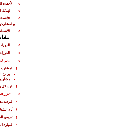
الأجهزة ا
o
الهيكل ا
o
الأعضاء
o
والمشاركو
الأعضاء
o
نشاط 
·
الدورات
o
الدورات
o
o
دعم الب
المشاريع 
§
برامج ا
-
مشاريع
-
الرسائل و
§
o
تعزيز الع
التوجيه ن
§
أيام الشبا
§
تدريس الع
§
المبارة
الع
§