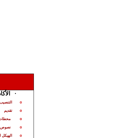
الأكا
·
التنصيب 
o
تقديم
o
محطات 
o
نصوص ت
o
الهيكل
ا
o