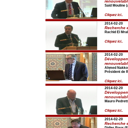
renouvelab
Saïd Mouline
Cliquez ici..
2014-02-20
Recherche e
Rachid El Mra
Cliquez ici..
2014-02-20
Développeme
renouvelab
Ahmed Nakkou
Président de
Cliquez ici..
2014-02-20
Développeme
renouvelab
Mauro Pedretti
Cliquez ici..
2014-02-20
Recherche e
Didier Roux (