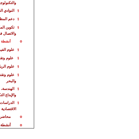
والتكنولوجي
النوادي ال
§
دعم المظا
§
تكوين الم
§
والاتصال ف
o
أنشطة خا
علوم الفيز
§
علوم وتقن
§
علوم الري
§
علوم وتقن
§
والبحر
الهندسة، 
§
والإبداع ال
الدراسات 
§
الاقت
صادية
محاضر
o
أنشطة 
o