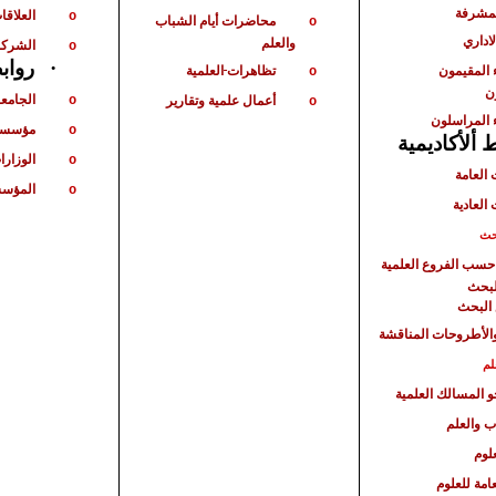
لمشرفة
العلاقات
o
محاضرات أيام الشباب
o
لاداري
والعلم
الشركا
o
رواب
·
 المقيمون
تظاهرات
العلمية
o
ن
الجامع
أعمال علمية وتقارير
o
o
 المراسلون
مؤسسا
o
ألأكاديمية
الوزارا
o
 العامة
المؤسس
o
 العادية
حث
حسب الفروع العلمية
لبحث
البحث
الأطروحات المناقشة
لم
حو المسالك العلمية
ب والعلم
لوم
امة للعلوم