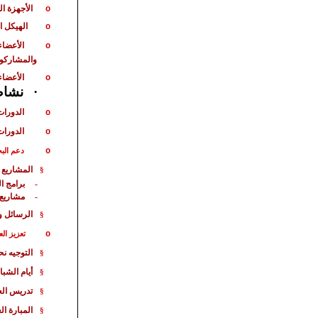
الأجهزة ا
o
الهيكل ا
o
الأعضاء
o
والمشاركو
الأعضاء
o
نشاط 
·
الدورات
o
الدورات
o
o
دعم الب
المشاريع 
§
برامج ا
-
مشاريع
-
الرسائل و
§
o
تعزيز الع
التوجيه ن
§
أيام الشبا
§
تدريس الع
§
المبارة
الع
§