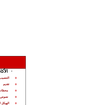
الأكا
·
التنصيب 
o
تقديم
o
محطات 
o
نصوص ت
o
الهيكل
ا
o