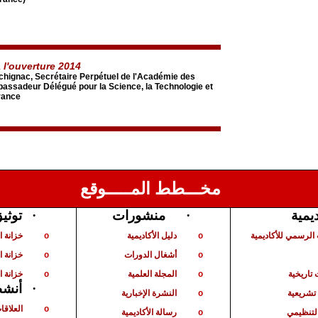
 l'ouverture 2014
chignac, Secrétaire Perpétuel de l'Académie des
assadeur Délégué pour la Science, la Technologie et
France
مخـــطط المـــــوقع
توثي
·
منشورات
·
ديمية
الرسمي للأكاديمية
دليل الأكاديمية
خزانة 
o
o
أشغال الدورات
خزانة ا
o
o
تاريخية
المجلة العلمية
خزانة ا
o
o
أنشط
·
شريعية
النشرة الإخبارية
o
العلاقا
o
لتنظيمي
رسالة الأكاديمية
o