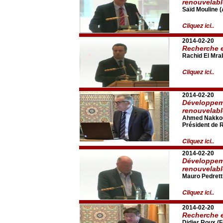
renouvelab
Saïd Mouline
Cliquez ici..
2014-02-20
Recherche e
Rachid El Mra
Cliquez ici..
2014-02-20
Développeme
renouvelab
Ahmed Nakkou
Président de
Cliquez ici..
2014-02-20
Développeme
renouvelab
Mauro Pedretti
Cliquez ici..
2014-02-20
Recherche e
Didier Roux (