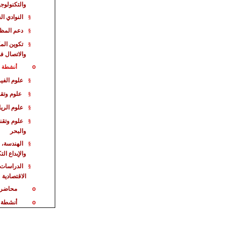
والتكنولوجي
النوادي ال
§
دعم المظا
§
تكوين الم
§
والاتصال ف
o
أنشطة خا
علوم الفيز
§
علوم وتقن
§
علوم الري
§
علوم وتقن
§
والبحر
الهندسة، 
§
والإبداع ال
الدراسات 
§
الاقت
صادية
محاضر
o
أنشطة 
o