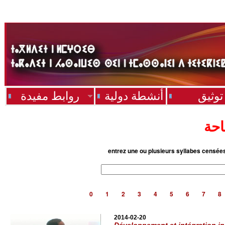
توثيق
أنشطة دولية
روابط مفيدة
احة
entrez une ou plusieurs syllabes censée
0
1
2
3
4
5
6
7
8
2014-02-20
Développement et intégration in