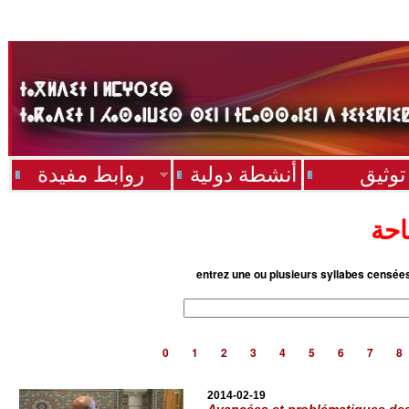
توثيق
أنشطة دولية
روابط مفيدة
احة
entrez une ou plusieurs syllabes censée
0
1
2
3
4
5
6
7
8
2014-02-19
Avancées et problématiques des