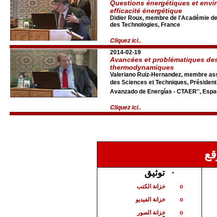
Questions énergétiques et envi
efficacité énergétique
Didier Roux, membre de l'Académie de
des Technologies, France
Cliquez ici..
2014-02-19
Avancées et problématiques des
thermodynamiques
Valeriano Ruiz-Hernandez, membre as
des Sciences et Techniques, Président 
Avanzado de Energías - CTAER'', Esp
Cliquez ici..
قع
توثيق
·
خزانة الكتب
o
خزانة الفيديو
o
خزانة الصور
o