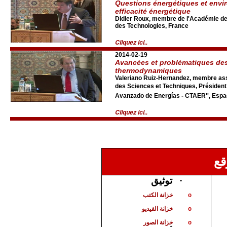
Questions énergétiques et envi
efficacité énergétique
Didier Roux, membre de l'Académie de
des Technologies, France
Cliquez ici..
2014-02-19
Avancées et problématiques des
thermodynamiques
Valeriano Ruiz-Hernandez, membre as
des Sciences et Techniques, Président 
Avanzado de Energías - CTAER'', Esp
Cliquez ici..
قع
توثيق
·
خزانة الكتب
o
خزانة الفيديو
o
خزانة الصور
o