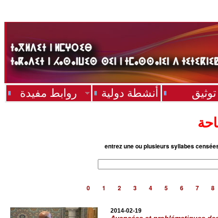
توثيق
أنشطة دولية
روابط مفيدة
احة
entrez une ou plusieurs syllabes censée
0
1
2
3
4
5
6
7
8
2014-02-19
Avancées et problématiques des