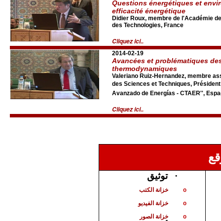
Questions énergétiques et envi
efficacité énergétique
Didier Roux, membre de l'Académie de
des Technologies, France
Cliquez ici..
2014-02-19
Avancées et problématiques des
thermodynamiques
Valeriano Ruiz-Hernandez, membre as
des Sciences et Techniques, Président 
Avanzado de Energías - CTAER'', Esp
Cliquez ici..
قع
توثيق
·
خزانة الكتب
o
خزانة الفيديو
o
خزانة الصور
o