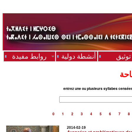
توثيق
أنشطة دولية
روابط مفيدة
احة
entrez une ou plusieurs syllabes censée
0
1
2
3
4
5
6
7
8
2014-02-19
Avancées et problématiques des