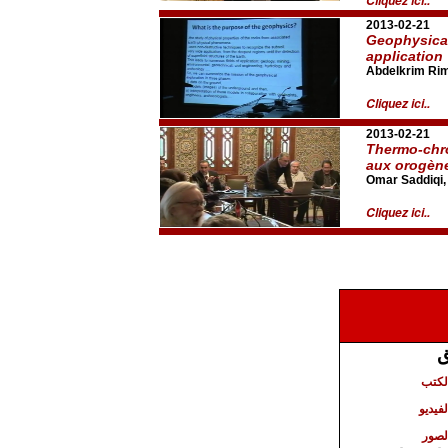
Cliquez ici..
2013-02-21
Geophysical
application
Abdelkrim Rim
Cliquez ici..
2013-02-21
Thermo-chro
aux orogèn
Omar Saddiqi,
Cliquez ici..
ق
الكتب
لفيديو
لصور