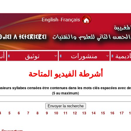
ديمية
منشورات
توثيق
أن
أشرطة الفيديو المتاحة
usieurs syllabes censées être contenues dans les mots clés espacées avec de
(5 au maximum)
4
5
6
7
8
9
10
11
12
13
14
15
16
17
1
 l'ouverture