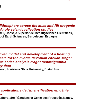
i
 lithosphere across the atlas and Rif orogenic
-Angle seismic reflection studies
ll, Consejo Superior de Investigaciones Cientificas,
e. of Earth Sciences, Barceleone, Espagne
riven model and development of a floating
cale for the middle devonian eifelian stage:
me series analysis magnetostratigraphic
ty data
ood, Louisiana State University, Etats Unis
 applications de l'intensification en génie
és
 Laboratoire Réactions et Génie des Procédés, Nancy,