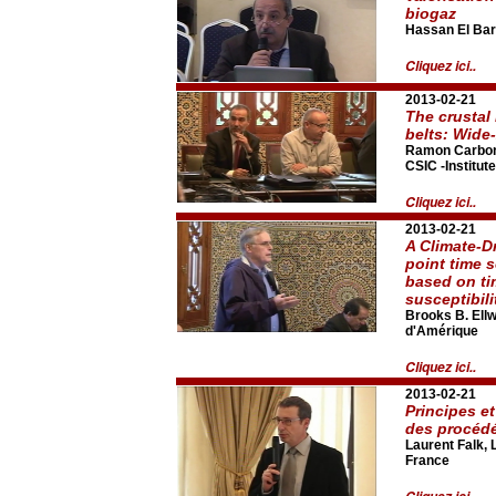
biogaz
Hassan El Bar
Cliquez ici..
2013-02-21
The crustal
belts: Wide
Ramon Carbone
CSIC -Institut
Cliquez ici..
2013-02-21
A Climate-D
point time s
based on ti
susceptibili
Brooks B. Ellw
d'Amérique
Cliquez ici..
2013-02-21
Principes et
des procéd
Laurent Falk,
France