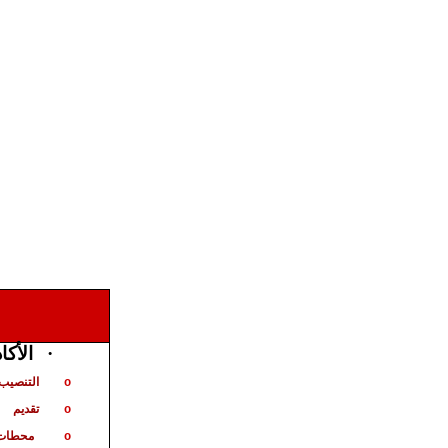
الأكا
·
التنصيب 
o
تقديم
o
محطات 
o