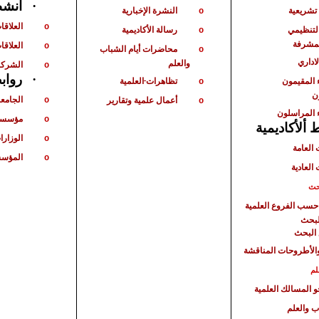
أنشط
·
شريعية
النشرة الإخبارية
o
العلاقا
o
لتنظيمي
رسالة الأكاديمية
o
لمشرفة
العلاقات
o
محاضرات أيام الشباب
o
لاداري
والعلم
الشركا
o
رواب
·
 المقيمون
تظاهرات
العلمية
o
ن
الجامع
أعمال علمية وتقارير
o
o
 المراسلون
مؤسسا
o
ألأكاديمية
الوزارا
o
 العامة
المؤسس
o
 العادية
حث
حسب الفروع العلمية
لبحث
البحث
الأطروحات المناقشة
لم
حو المسالك العلمية
ب والعلم