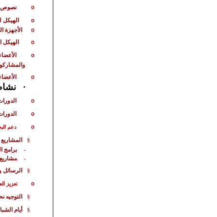
نصوص ت
o
الهيكل
ا
o
الأجهزة ا
o
الهيكل ا
o
الأعضاء
o
والمشاركو
الأعضاء
o
نشاط 
·
الدورات
o
الدورات
o
o
دعم الب
المشاريع 
§
برامج ا
-
مشاريع
-
الرسائل و
§
o
تعزيز الع
التوجيه ن
§
أيام الشبا
§