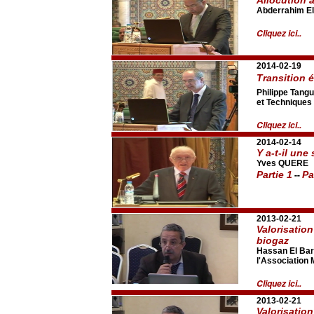
Abderrahim El
Cliquez ici..
2014-02-19
Transition é
Philippe Tang
et Techniques
Cliquez ici..
2014-02-14
Y a-t-il une
Yves QUERE
--
Partie 1
Pa
2013-02-21
Valorisatio
biogaz
Hassan El Bari 
l'Association
Cliquez ici..
2013-02-21
Valorisatio