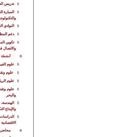
تدريس الع
§
المبارة
الع
§
والتكنولوجي
النوادي ال
§
دعم المظا
§
تكوين الم
§
والاتصال ف
o
أنشطة خا
علوم الفيز
§
علوم وتقن
§
علوم الري
§
علوم وتقن
§
والبحر
الهندسة، 
§
والإبداع ال
الدراسات 
§
الاقت
صادية
محاضر
o