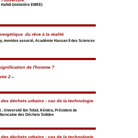
 Hafidi (ministère EMEE)
nergétique  du rêve à la réalité
uy, membre associé, Académie Hassan II des Sciences
 signification de l'homme ?
--
rtie 2
n des déchets urbains : cas de la technologie
, Université Ibn Tofail, Kénitra, Président de
 Marocaine des Déchets Solides
n des déchets urbains : cas de la technologie