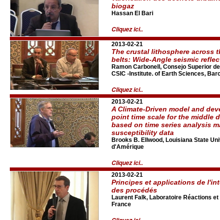
biogaz
Hassan El Bari
Cliquez ici..
2013-02-21
The crustal lithosphere across t
belts: Wide-Angle seismic reflec
Ramon Carbonell, Consejo Superior de 
CSIC -Institute. of Earth Sciences, Ba
Cliquez ici..
2013-02-21
A Climate-Driven model and deve
point time scale for the middle 
based on time series analysis m
susceptibility data
Brooks B. Ellwood, Louisiana State Uni
d'Amérique
Cliquez ici..
2013-02-21
Principes et applications de l'in
des procédés
Laurent Falk, Laboratoire Réactions e
France