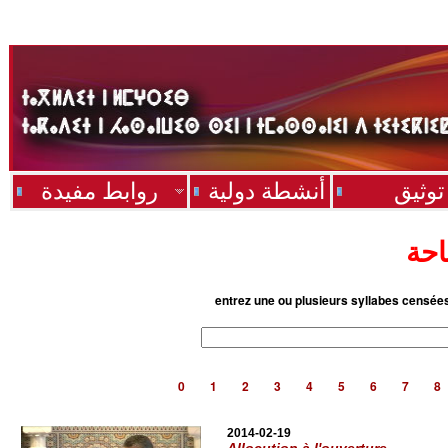
توثيق
أنشطة دولية
روابط مفيدة
احة
entrez une ou plusieurs syllabes censée
0
1
2
3
4
5
6
7
8
2014-02-19
Allocution à l'ouverture