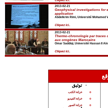
Cliquez ici..
2013-02-21
Geophysical investigations for 
application
Abdelkrim Rimi, Université Mohamed V
Cliquez ici..
2013-02-21
Thermo-chronologie par traces d
aux orogènes Marocains
Omar Saddiqi, Université Hassan II Aï
Cliquez ici..
قع
توثيق
·
خزانة الكتب
o
خزانة الفيديو
o
خزانة الصور
o