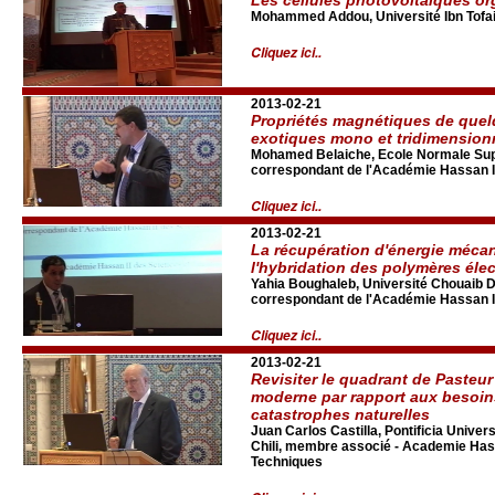
Mohammed Addou, Université Ibn Tofail
Cliquez ici..
2013-02-21
Propriétés magnétiques de que
exotiques mono et tridimension
Mohamed Belaiche, Ecole Normale Sup
correspondant de l'Académie Hassan I
Cliquez ici..
2013-02-21
La récupération d'énergie mécan
l'hybridation des polymères élect
Yahia Boughaleb, Université Chouaib D
correspondant de l'Académie Hassan I
Cliquez ici..
2013-02-21
Revisiter le quadrant de Pasteur
moderne par rapport aux besoins
catastrophes naturelles
Juan Carlos Castilla, Pontificia Univers
Chili, membre associé - Academie Hass
Techniques