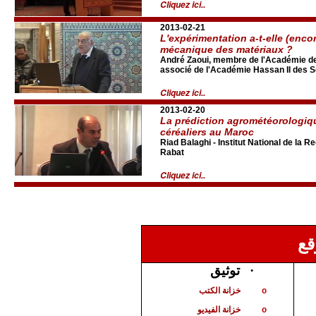
Cliquez ici..
2013-02-21
L'expérimentation a-t-elle (enco
mécanique des matériaux ?
André Zaoui, membre de l'Académie d
associé de l'Académie Hassan II des 
Cliquez ici..
2013-02-20
La prédiction agrométéorologi
céréaliers au Maroc
Riad Balaghi - Institut National de la
Rabat
Cliquez ici..
مخ
توثيق
·
خزانة الكتب
o
خزانة الفيديو
o