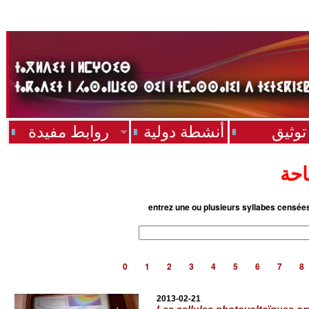
روابط مفيدة
أنشطة دولية
توثيق
أشر
entrez une ou plusieurs syllabes censée
0
1
2
3
4
5
6
7
8
2013-02-21
Les cellules photovoltaïques o