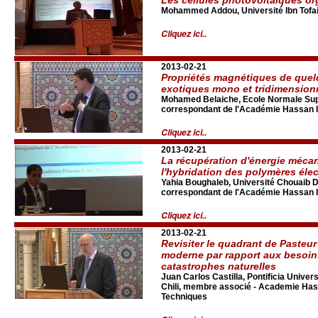
Mohammed Addou, Université Ibn Tofail
Cliquez ici..
2013-02-21
Propriétés magnétiques de que
exotiques mono et tridimension
Mohamed Belaiche, Ecole Normale Sup
correspondant de l'Académie Hassan I
Cliquez ici..
2013-02-21
La récupération d'énergie mécan
l'hybridation des polymères élect
Yahia Boughaleb, Université Chouaib D
correspondant de l'Académie Hassan I
Cliquez ici..
2013-02-21
Revisiter le quadrant de Pasteur
moderne par rapport aux besoins
catastrophes naturelles
Juan Carlos Castilla, Pontificia Univers
Chili, membre associé - Academie Hass
Techniques