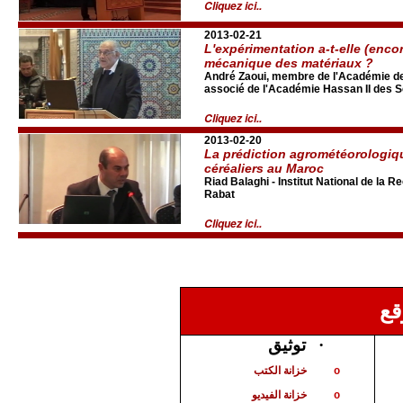
Cliquez ici..
2013-02-21
L'expérimentation a-t-elle (enco
mécanique des matériaux ?
André Zaoui, membre de l'Académie d
associé de l'Académie Hassan II des 
Cliquez ici..
2013-02-20
La prédiction agrométéorologi
céréaliers au Maroc
Riad Balaghi - Institut National de la
Rabat
Cliquez ici..
قع
توثيق
·
خزانة الكتب
o
خزانة الفيديو
o