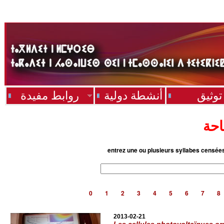
توثيق
أنشطة دولية
روابط مفيدة
احة
entrez une ou plusieurs syllabes censée
0
1
2
3
4
5
6
7
8
2013-02-21
Les cellules photovoltaïques o