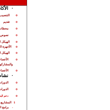
الأكا
·
التنصيب 
o
تقديم
o
محطات 
o
نصوص ت
o
الهيكل
ا
o
الأجهزة ا
o
الهيكل ا
o
الأعضاء
o
والمشاركو
الأعضاء
o
نشاط 
·
الدورات
o
الدورات
o
o
دعم الب
المشاريع 
§
برامج ا
-