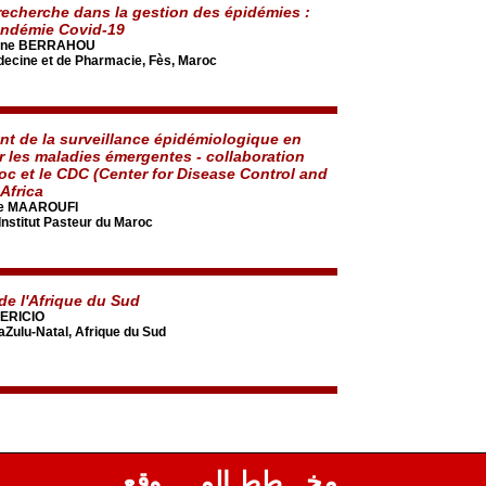
 recherche dans la gestion des épidémies :
andémie Covid-19
ine BERRAHOU
decine et de Pharmacie, Fès, Maroc
t de la surveillance épidémiologique en
r les maladies émergentes - collaboration
roc et le CDC (Center for Disease Control and
Africa
e MAAROUFI
'Institut Pasteur du Maroc
de l'Afrique du Sud
ERICIO
aZulu-Natal, Afrique du Sud
مخـــطط المـــــوقع