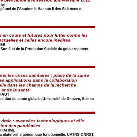
hri
rpétuel de l'Académie Hassan II des Sciences et
en cours et futures pour lutter contre les
ctuelles et celles encore inédites
LEB
a Santé et de la Protection Sociale du gouvernement
érer les crises sanitaires : place de la santé
es applications dans la collaboration
ielle dans les champs de la recherche
 et de la santé
AHAUT
'institut de santé globale, Université de Genève, Suisse
irale : avancées technologiques et rôle
tion des pandémies
l FAHIME
 la plateforme génomique fonctionnelle, UATRS-CNRST,