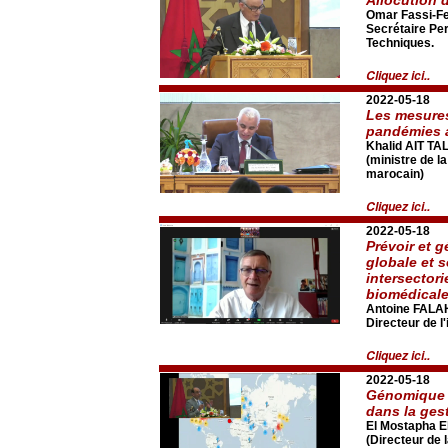
Omar Fassi-Fe
Secrétaire Pe
Techniques.
Cliquez ici..
2022-05-18
Les mesures 
pandémies a
Khalid AIT TA
(ministre de l
marocain)
Cliquez ici..
2022-05-18
Prévoir et g
globale et s
intersector
biomédicale
Antoine FAL
Directeur de l
Cliquez ici..
2022-05-18
Génomique v
dans la ges
El Mostapha E
(Directeur de