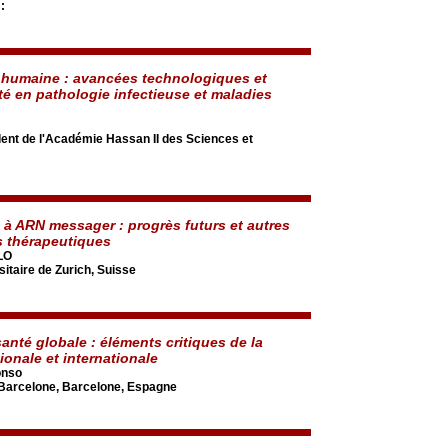
:
humaine : avancées technologiques et
té en pathologie infectieuse et maladies
nt de l'Académie Hassan II des Sciences et
 à ARN messager : progrès futurs et autres
s thérapeutiques
LO
sitaire de Zurich, Suisse
santé globale : éléments critiques de la
ionale et internationale
onso
 Barcelone, Barcelone, Espagne