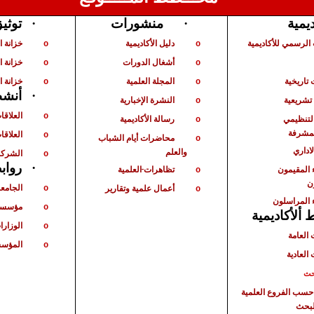
توثي
·
منشورات
·
ديمية
الرسمي للأكاديمية
دليل الأكاديمية
خزانة 
o
o
أشغال الدورات
خزانة ا
o
o
تاريخية
المجلة العلمية
خزانة ا
o
o
أنشط
·
شريعية
النشرة الإخبارية
o
العلاقا
o
لتنظيمي
رسالة الأكاديمية
o
لمشرفة
العلاقات
o
محاضرات أيام الشباب
o
لاداري
والعلم
الشركا
o
رواب
·
 المقيمون
تظاهرات
العلمية
o
ن
الجامع
أعمال علمية وتقارير
o
o
 المراسلون
مؤسسا
o
ألأكاديمية
الوزارا
o
 العامة
المؤسس
o
 العادية
حث
حسب الفروع العلمية
لبحث