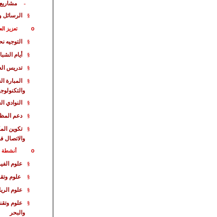
مشاريع
-
الرسائل و
§
o
تعزيز الع
التوجيه ن
§
أيام الشبا
§
تدريس الع
§
المبارة
الع
§
والتكنولوجي
النوادي ال
§
دعم المظا
§
تكوين الم
§
والاتصال ف
o
أنشطة خا
علوم الفيز
§
علوم وتقن
§
علوم الري
§
علوم وتقن
§
والبحر