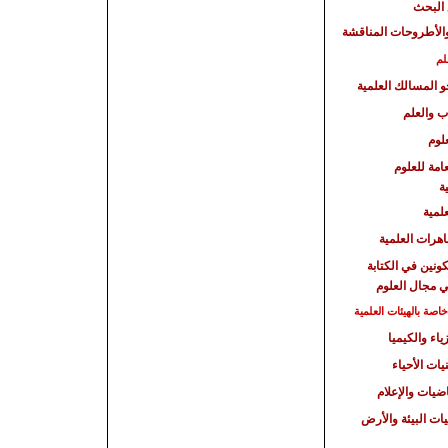
البحث
الأطروحات المناقشة
لم
حو المسالك العلمية
ب والعلم
لوم
امة للعلوم
ة
علمية
هرات العلمية
كونين في الكتابة
ي مجال العلوم
صة بالهيئات العلمية
ياء والكيميا
يات الأحياء
اضيات والإعلام
يات البيئة والأرض