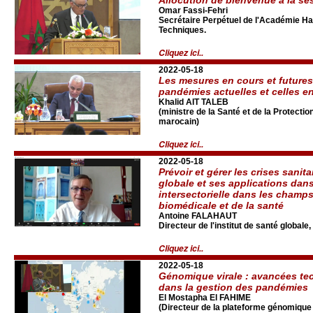
Omar Fassi-Fehri
Secrétaire Perpétuel de l'Académie Ha
Techniques.
Cliquez ici..
2022-05-18
Les mesures en cours et futures 
pandémies actuelles et celles e
Khalid AIT TALEB
(ministre de la Santé et de la Protect
marocain)
Cliquez ici..
2022-05-18
Prévoir et gérer les crises sanita
globale et ses applications dans
intersectorielle dans les champs
biomédicale et de la santé
Antoine FALAHAUT
Directeur de l'institut de santé global
Cliquez ici..
2022-05-18
Génomique virale : avancées te
dans la gestion des pandémies
El Mostapha El FAHIME
(Directeur de la plateforme génomiqu