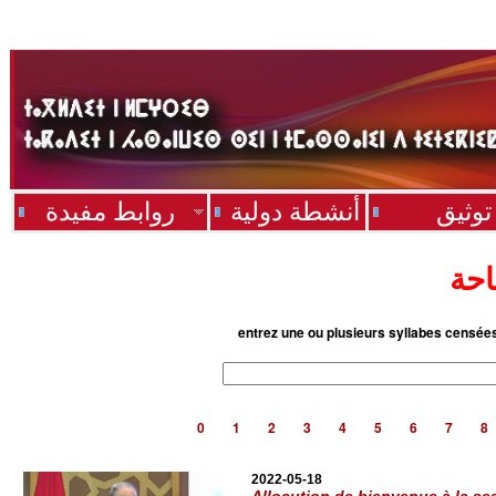
توثيق
أنشطة دولية
روابط مفيدة
احة
entrez une ou plusieurs syllabes censée
0
1
2
3
4
5
6
7
8
2022-05-18
Allocution de bienvenue à la se