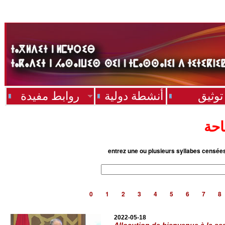
توثيق
أنشطة دولية
روابط مفيدة
احة
entrez une ou plusieurs syllabes censée
0
1
2
3
4
5
6
7
8
2022-05-18
Allocution de bienvenue à la se