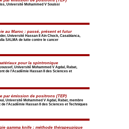
ss, Université Mohammed V Souissi
ie au Maroc : passé, présent et futur
ider, Université Hassan II Aïn Chock, Casablanca,
lla SALMA de lutte contre le cancer
tériaux pour la spintronique
youssef, Université Mohammed V Agdal, Rabat,
nt de l'Académie Hassan II des Sciences et
 par émission de positrons (TEP)
ui, Université Mohammed V Agdal, Rabat, membre
 de l'Académie Hassan II des Sciences et Techniques
gie gamma knife : méthode thérapeupique