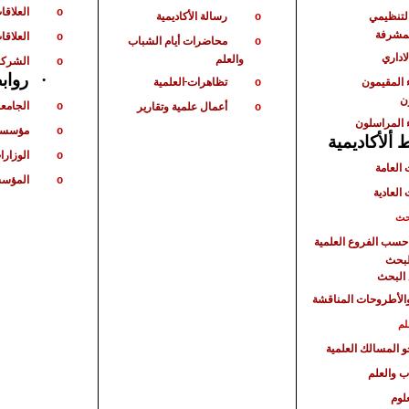
العلاقا
o
لتنظيمي
رسالة الأكاديمية
o
لمشرفة
العلاقات
o
محاضرات أيام الشباب
o
لاداري
والعلم
الشركا
o
رواب
·
 المقيمون
تظاهرات
العلمية
o
ن
الجامع
أعمال علمية وتقارير
o
o
 المراسلون
مؤسسا
o
ألأكاديمية
الوزارا
o
 العامة
المؤسس
o
 العادية
حث
حسب الفروع العلمية
لبحث
البحث
الأطروحات المناقشة
لم
حو المسالك العلمية
ب والعلم
لوم