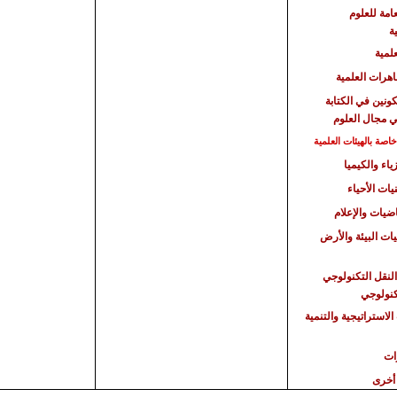
امة للعلوم
ة
علمية
هرات العلمية
كونين في الكتابة
ي مجال العلوم
صة بالهيئات العلمية
ياء والكيميا
يات الأحياء
اضيات والإعلام
يات البيئة والأرض
النقل التكنولوجي
تكنولوجي
الاستراتيجية
والتنمية
ات
أخرى