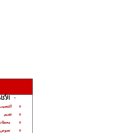
الأكا
·
التنصيب 
o
تقديم
o
محطات 
o
نصوص ت
o