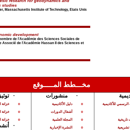
esic research for geodynamics and
 studies
er, Massachusetts Institute of Technology, Etats Unis
onomic development
membre de l'Académie des Sciences Sociales de
 Associé de l'Académie Hassan II des Sciences et
مخـــطط المـــــوقع
توثي
·
منشورات
·
ديمية
الرسمي للأكاديمية
دليل الأكاديمية
خزانة 
o
o
أشغال الدورات
خزانة ا
o
o
تاريخية
المجلة العلمية
خزانة ا
o
o
أنشط
·
شريعية
النشرة الإخبارية
o