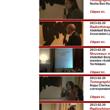
Nezha Ben Rai
Cliquez ici..
2013-02-20
Radiothérap
Abdellatif Ben
Association La
Cliquez ici..
2013-02-20
Nouveaux ma
Abdelilah Ben
membre réside
Techniques
Cliquez ici..
2013-02-20
Tomographie
Rajaa Cherkao
correspondant
Cliquez ici..
2013-02-20
Radiochirur