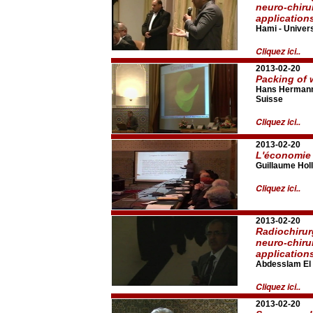
neuro-chiru
application
Hami - Univer
Cliquez ici..
2013-02-20
Packing of 
Hans Hermann, 
Suisse
Cliquez ici..
2013-02-20
L'économie 
Guillaume Holl
Cliquez ici..
2013-02-20
Radiochirur
neuro-chiru
application
Abdesslam El 
Cliquez ici..
2013-02-20