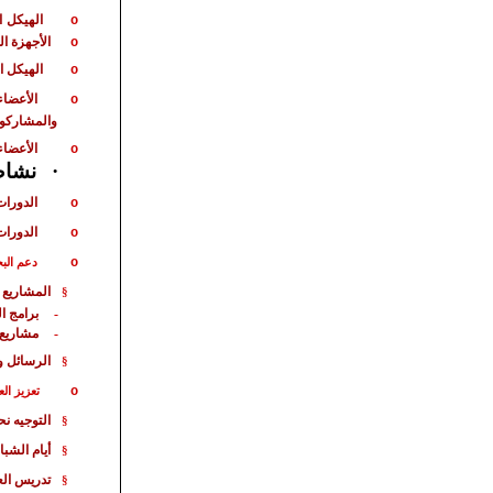
الهيكل
ا
o
الأجهزة ا
o
الهيكل ا
o
الأعضاء
o
والمشاركو
الأعضاء
o
نشاط 
·
الدورات
o
الدورات
o
o
دعم الب
المشاريع 
§
برامج ا
-
مشاريع
-
الرسائل و
§
o
تعزيز الع
التوجيه ن
§
أيام الشبا
§
تدريس الع
§