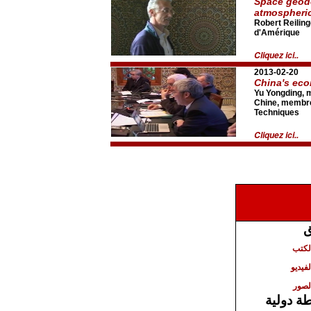
Space geod
atmospheric
Robert Reiling
d'Amérique
Cliquez ici..
2013-02-20
China's ec
Yu Yongding, 
Chine, membre
Techniques
Cliquez ici..
ق
الكتب
لفيديو
لصور
ة دولية