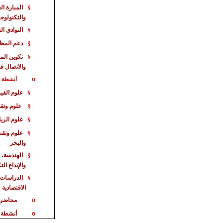
المبارة
الع
§
والتكنولوجي
النوادي ال
§
دعم المظا
§
تكوين الم
§
والاتصال ف
o
أنشطة خا
علوم الفيز
§
علوم وتقن
§
علوم الري
§
علوم وتقن
§
والبحر
الهندسة، 
§
والإبداع ال
الدراسات 
§
الاقت
صادية
محاضر
o
أنشطة 
o