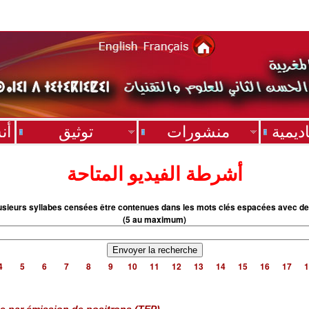
ديمية
منشورات
توثيق
أن
أشرطة الفيديو المتاحة
usieurs syllabes censées être contenues dans les mots clés espacées avec de
(5 au maximum)
4
5
6
7
8
9
10
11
12
13
14
15
16
17
1
 par émission de positrons (TEP)