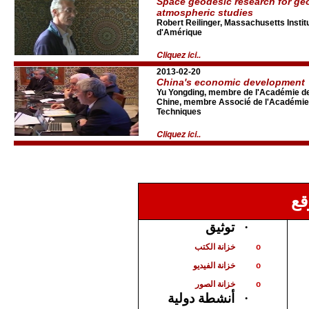
Space geodesic research for g
atmospheric studies
Robert Reilinger, Massachusetts Instit
d'Amérique
Cliquez ici..
2013-02-20
China's economic development
Yu Yongding, membre de l'Académie de
Chine, membre Associé de l'Académie 
Techniques
Cliquez ici..
قع
توثيق
·
خزانة الكتب
o
خزانة الفيديو
o
خزانة الصور
o
أنشطة دولية
·