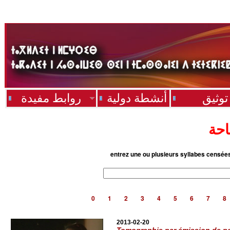
توثيق
أنشطة دولية
روابط مفيدة
احة
entrez une ou plusieurs syllabes censée
0
1
2
3
4
5
6
7
8
2013-02-20
Tomographie par émission de po