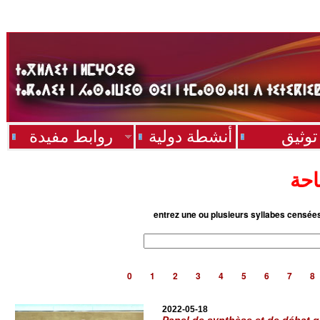
توثيق
أنشطة دولية
روابط مفيدة
احة
entrez une ou plusieurs syllabes censée
0
1
2
3
4
5
6
7
8
2022-05-18
Panel de synthèse et de débat g