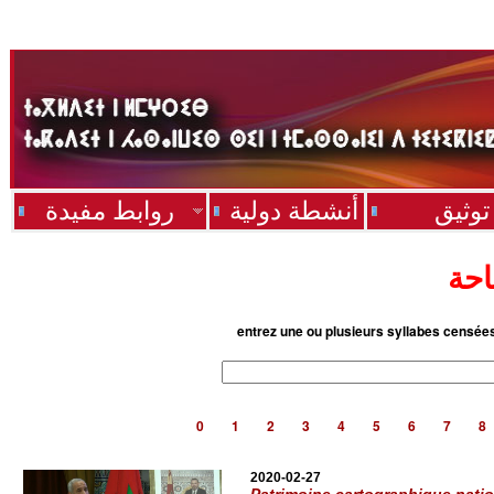
توثيق
أنشطة دولية
روابط مفيدة
احة
entrez une ou plusieurs syllabes censée
0
1
2
3
4
5
6
7
8
2020-02-27
Patrimoine cartographique nati