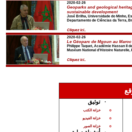
2020-02-26
Geoparks and geological herita
sustainable development
José Brilha, Universidade do Minho, Es
Departamento de Ciências da Terra, Br
Cliquez ici..
2020-02-26
Le Géoparc de Mgoun au Maroc
Philippe Taquet, Académie Hassan II d
Muséum National d'Histoire Naturelle, 
Cliquez ici..
قع
توثيق
·
خزانة الكتب
o
خزانة الفيديو
o
خزانة الصور
o