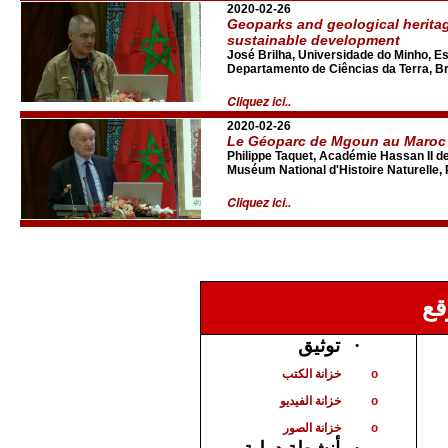
2020-02-26
Geoparks and geological herita
sustainable development
José Brilha, Universidade do Minho, Es
Departamento de Ciências da Terra, Br
Cliquez ici..
2020-02-26
Le Géoparc de Mgoun au Maroc
Philippe Taquet, Académie Hassan II d
Muséum National d'Histoire Naturelle, 
Cliquez ici..
قع
توثيق
·
خزانة الكتب
o
خزانة الفيديو
o
خزانة الصور
o