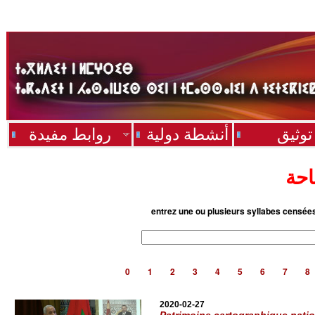
توثيق
أنشطة دولية
روابط مفيدة
احة
entrez une ou plusieurs syllabes censée
0
1
2
3
4
5
6
7
8
2020-02-27
Patrimoine cartographique nati